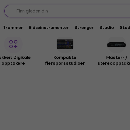
Trommer
Blåseinstrumenter
Strenger
Studio
Stu
akker: Digitale
Kompakte
Master- /
opptakere
flersporsstudioer
stereoopptak