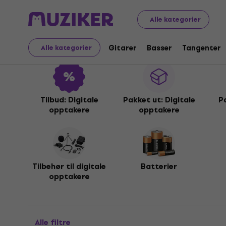
Musikkinstrumenter
Studio
Digitale opptakere
Alle kategorier
Digitale opptakere
Gitarer
Basser
Tangenter
Alle kategorier
Tilbud: Digitale
Pakket ut: Digitale
P
opptakere
opptakere
Tilbehør til digitale
Batterier
opptakere
Alle filtre