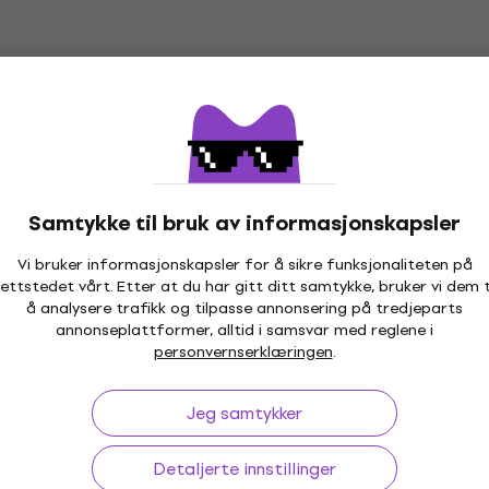
paktstudio
Tilbehørssett
4,5
/5
637 NKr
668 NKr
ed kode
MUZMUZ-5
- 5 %
På lager
Tascam DP-006
Avtale
gineering TP–7
Flerspors kompaktstudio
4,8
/5
 opptaker
1 869 NKr
Samtykke til bruk av informasjonskapsler
6 709 NKr
På lager
Vi bruker informasjonskapsler for å sikre funksjonaliteten på
ettstedet vårt. Etter at du har gitt ditt samtykke, bruker vi dem t
å analysere trafikk og tilpasse annonsering på tredjeparts
annonseplattformer, alltid i samsvar med reglene i
personvernserklæringen
.
tacapture X6
HAPPY HOUR
Tascam AK-BT1
 opptaker
Jeg samtykker
Fjernkontroll
4,2
/5
ed kode
MUZMUZ-5
Detaljerte innstillinger
324 NKr
344 NKr
- 6 %