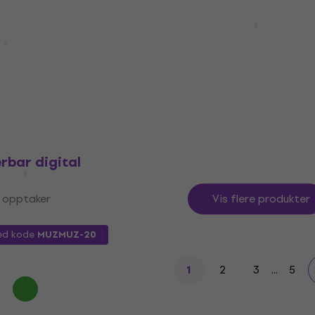
Zoom F2-BT Bærbar digi
opptaker
ak L-20
Bærbar digital opptaker
paktstudio
5
/5
 801 NKr
1 843,82 NKr
med kode
MUZMUZ
- 17 %
2 330 NKr
På lager
rbar digital
 opptaker
Vis flere produkter
d kode
MUZMUZ-20
2
3
...
5
1