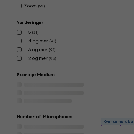
Zoom LiveTr
Zoom
(
91
)
kompaktstu
Flerspors kom
Vurderinger
4,9
/5
5
(
31
)
2 539 NKr
3 
På lager
4 og mer
(
91
)
3 og mer
(
91
)
Zoom LiveT
2 og mer
(
93
)
Flerspors 
Flerspors kom
Storage Medium
4,9
/5
4 528,63 NKr
m
5 116 NKr
På lager
Number of Microphones
Zoom R20 F
Kvantumsraba
kompaktstu