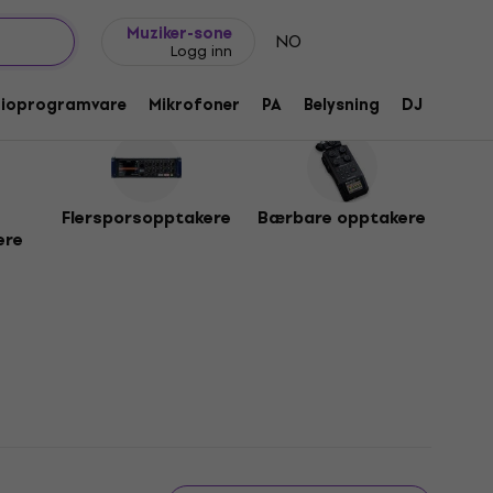
Gavetips
FAQ
Muziker Blogg
Muziker-sone
NO
Logg inn
dioprogramvare
Mikrofoner
PA
Belysning
DJ
Hodet
Flersporsopptakere
Bærbare opptakere
ere