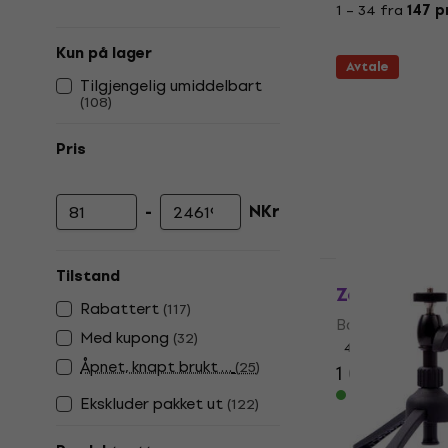
1 – 34 fra
147 p
Kun på lager
Avtale
Tilgjengelig umiddelbart
(
108
)
Pris
-
NKr
Minimumspris
Maksimal pris
Avtale
Tilstand
Zoom H1ess
Rabattert
(
117
)
Bærbar digital
Med kupong
(
32
)
4,8
/5
Åpnet, knapt brukt …
(
25
)
1 019 NKr
1 2
På lager
Ekskluder pakket ut
(
122
)