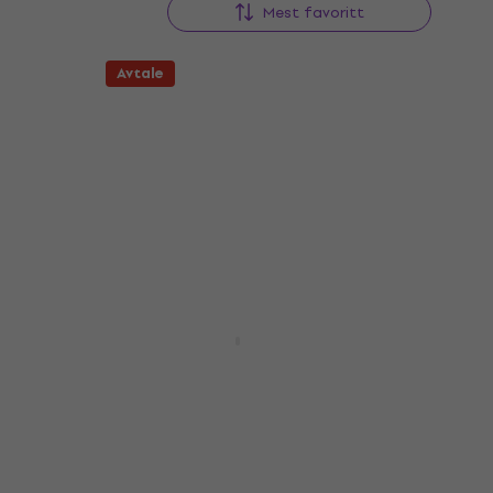
Mest favoritt
Avtale
Avtale
Zoom H4essential
Bærbar digital opptaker
5
/5
1 959 NKr
2 664 NKr
- 26 %
På lager