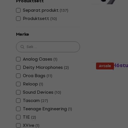
Produktsett
Separat produkt
(
137
)
Zoom TPS-5
Produktsett
(
10
)
Monteringsbra
4,9
/5
Merke
237 NKr
278
På lager
Analog Cases
(
1
)
Zoom H6stu
Avtale
Deity Microphones
(
2
)
opptaker
Orca Bags
(
11
)
Bærbar digital
Reloop
(
1
)
4 102,41 NKr
m
Sound Devices
(
10
)
5 005 NKr
Tascam
(
27
)
På lager
Teenage Engineering
(
1
)
TIE
(
2
)
XVive
(
1
)