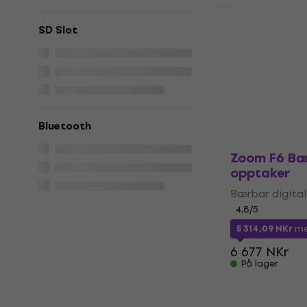
Zoom LiveTr
SD Slot
Flerspors kom
4,9
/5
8 919 NKr
10
På lager
Bluetooth
Zoom F6 Bæ
opptaker
Bærbar digital
4,8
/5
5 314,09 NKr
me
6 677 NKr
På lager