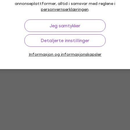
annonseplattformer, alltid i samsvar med reglene i
personvernserklæringen
.
Most favourite
Jeg samtykker
Detaljerte innstillinger
Informasjon og informasjonskapsler