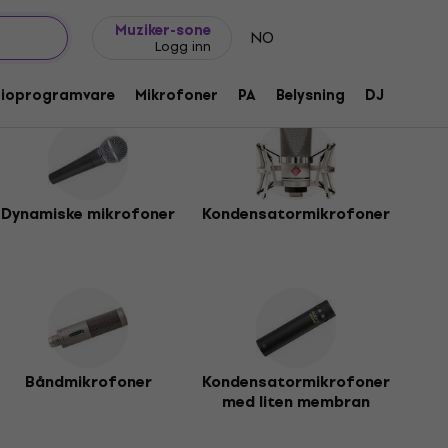
Gavetips
FAQ
Muziker Blogg
Muziker-sone
NO
Logg inn
dioprogramvare
Mikrofoner
PA
Belysning
DJ
Hodet
Dynamiske mikrofoner
Kondensatormikrofoner
Båndmikrofoner
Kondensatormikrofoner
med liten membran