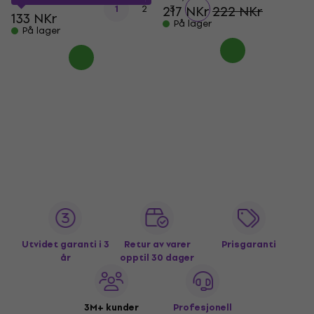
1
2
217 NKr
3
222 NKr
133 NKr
På lager
På lager
Utvidet garanti i 3
Retur av varer
Prisgaranti
år
opptil 30 dager
3M+ kunder
Profesjonell