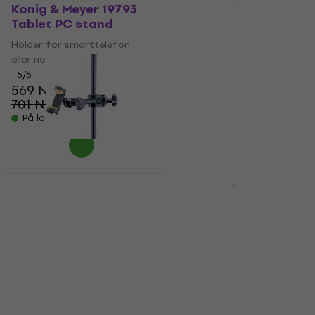
Konig & Meyer 19793
Soundking SIP103
Tablet PC stand
Holder for smarttelefon
Holder for smarttelefon
eller nettbrett
eller nettbrett
4,3
/5
133 NKr
5
/5
569 NKr
På lager
701 NKr
- 19 %
På lager
Avtale
Hercules DG207B
Konig & Meyer 19764
Smartphone Tablet
Holder for smarttelefon
PC holder
eller nettbrett
Holder for smarttelefon
5
/5
251 NKr
eller nettbrett
357 NKr
- 30 %
5
/5
202 NKr
På lager
266 NKr
- 24 %