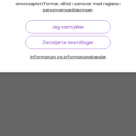
annonseplattformer, alltid i samsvar med reglene i
personvernserklæringen
.
Most favourite
Jeg samtykker
Detaljerte innstillinger
Informasjon og informasjonskapsler