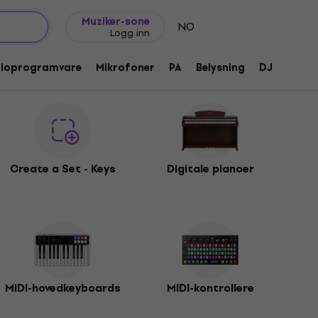
Gavetips
FAQ
Muziker Blogg
Muziker-sone
NO
Logg inn
dioprogramvare
Mikrofoner
PA
Belysning
DJ
Hodet
Create a Set - Keys
Digitale pianoer
MIDI-hovedkeyboards
MIDI-kontrollere