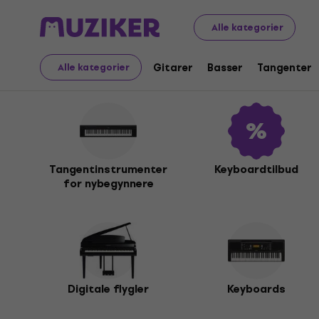
Musikkinstrumenter
Tangenter
Alle kategorier
Tangenter
Gitarer
Basser
Tangenter
Alle kategorier
Tangentinstrumenter
Keyboardtilbud
for nybegynnere
Digitale flygler
Keyboards