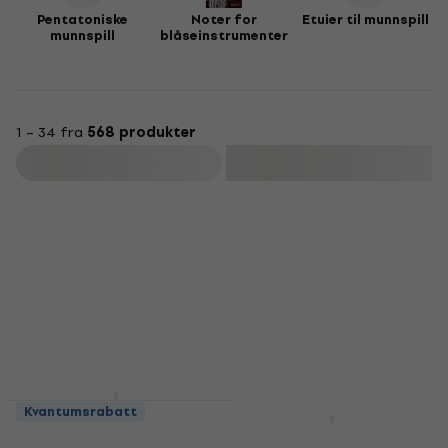
Pentatoniske
Noter for
Etuier til munnspill
munnspill
blåseinstrumenter
1 – 34 fra
568 produkter
Filter
Newsletter Discount
Cascha Blues
Kvantumsrabatt
Harmonica in C
Hohner Marine Band