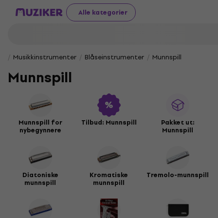
Alle kategorier
Musikkinstrumenter
Blåseinstrumenter
Munnspill
Munnspill
Munnspill for
Tilbud: Munnspill
Pakket ut:
nybegynnere
Munnspill
Diatoniske
Kromatiske
Tremolo-munnspill
munnspill
munnspill