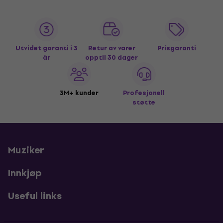
Utvidet garanti i 3
Retur av varer
Prisgaranti
år
opptil 30 dager
3M+ kunder
Profesjonell
støtte
Muziker
Innkjøp
Useful links