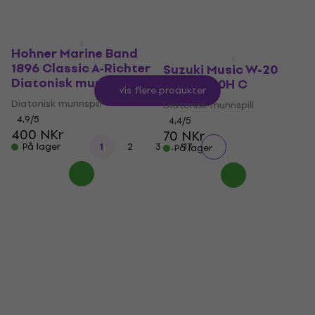
Hohner Marine Band
1896 Classic A-Richter
Suzuki Music W-20
Diatonisk munnspill
Winner 20H C
Vis flere produkter
Diatonisk munnspill
Diatonisk munnspill
4,9
/5
4,4
/5
400 NKr
70 NKr
...
På lager
1
2
3
17
På lager