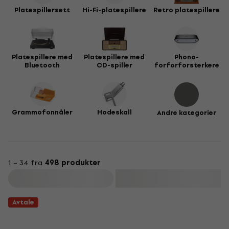
Platespillersett
Hi-Fi-platespillere
Retro platespillere
Platespillere med
Platespillere med
Phono-
Bluetooth
CD-spiller
forforforsterkere
Grammofonnåler
Hodeskall
Andre kategorier
1 – 34 fra
498 produkter
Filter
Avtale