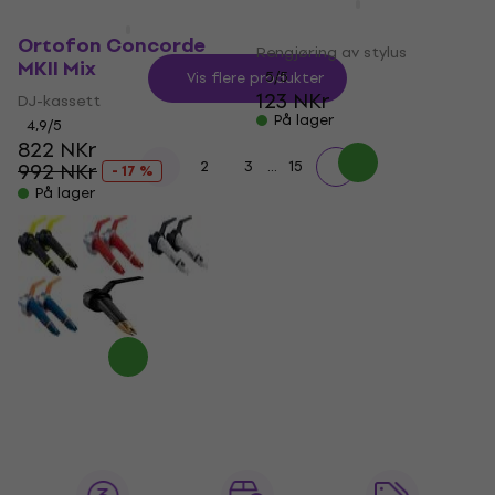
Muziker Stylus Brush
Ortofon Concorde
Rengjøring av stylus
MKII Mix
5
/5
Vis flere produkter
123 NKr
DJ-kassett
På lager
4,9
/5
822 NKr
...
1
2
3
15
992 NKr
- 17 %
På lager