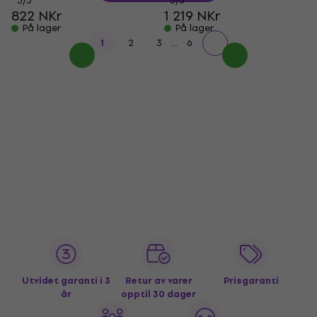
5
/5
5
/5
822 NKr
1 219 NKr
På lager
På lager
...
1
2
3
6
Utvidet garanti i 3
Retur av varer
Prisgaranti
år
opptil 30 dager