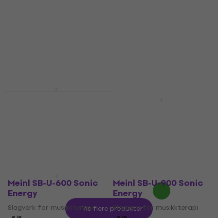
Slagverk for musikkterapi
Slagverk for musikkterapi
5
/5
5
/5
1 329 NKr
1 507,14 NKr
med kode
På lager
MUZMUZ-20
1 884 NKr
På lager
Shamann Markebah 5
Makebah Transparent
Sela Harmony Singing
Bowl 22
Slagverk for musikkterapi
5
/5
Slagverk for musikkterapi
1 009 NKr
5
/5
På lager
1 409 NKr
2 218 NKr
- 36 %
På lager
Meinl SB-U-600 Sonic
Meinl SB-U-900 Sonic
Energy
Energy
Slagverk for musikkterapi
Slagverk for musikkterapi
Vis flere produkter