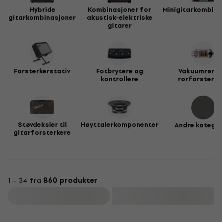
Hybride
Kombinasjoner for
Minigitarkombina
gitarkombinasjoner
akustisk-elektriske
gitarer
Forsterkerstativ
Fotbrytere og
Vakuumrør f
kontrollere
rørforsterke
Støvdeksler til
Høyttalerkomponenter
Andre kategor
gitarforsterkere
1 – 34 fra
860 produkter
Filter
Ny