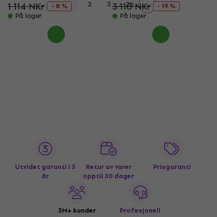
...
1
2
3
26
1 114 NKr
3 110 NKr
- 8 %
- 19 %
På lager
På lager
Utvidet garanti i 3
Retur av varer
Prisgaranti
år
opptil 30 dager
3M+ kunder
Profesjonell