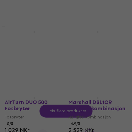
På lager
På lager
Avtale
Avtale
Positive Grid Spark 2
AirTurn PED 500
Carry Bag
Fotbryter
Veske til gitarforsterker
Fotbryter
5
/5
5
/5
833 NKr
736 NKr
779 NKr
- 6 %
1 002 NKr
- 17 %
På lager
På lager
AirTurn DUO 500
Marshall DSL1CR
Fotbryter
Rørgitarkombinasjon
Vis flere produkter
Fotbryter
Rørgitarkombinasjon
5
/5
4,9
/5
1 029 NKr
2 529 NKr