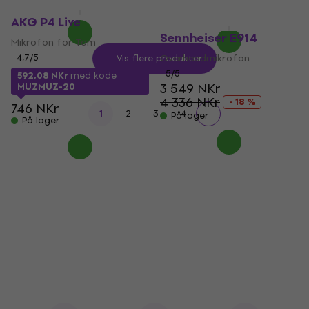
8 349 NKr
- 20 %
På lager
På lager
AKG P4 Live
Sennheiser E914
Mikrofon for Tom
4,7
/5
Overheadmikrofon
Vis flere produkter
5
/5
592,08 NKr
med kode
3 549 NKr
MUZMUZ-20
4 336 NKr
- 18 %
746 NKr
1
2
3
4
På lager
På lager