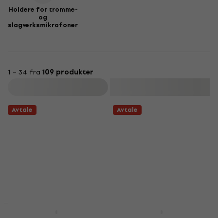
Holdere for tromme-
og
slagverksmikrofoner
1 – 34 fra
109 produkter
Filter
Avtale
Avtale
Avtale
Avtale