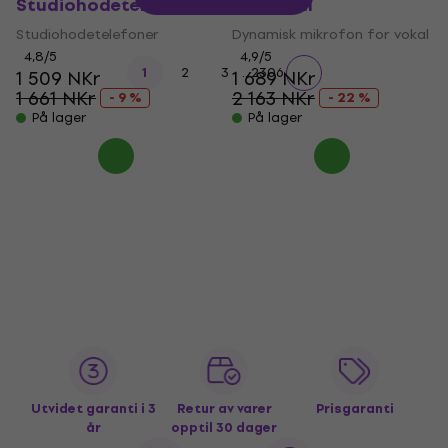
Studiohodetelefoner
for vokal
Studiohodetelefoner
Dynamisk mikrofon for vokal
4,8
/5
4,9
/5
...
1
2
3
2306
1 509 NKr
1 689 NKr
1 661 NKr
2 163 NKr
- 9 %
- 22 %
På lager
På lager
Utvidet garanti i 3
Retur av varer
Prisgaranti
år
opptil 30 dager