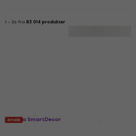
1 – 36 fra
83 014 produkter
Avtale
Minerva SmartDecor
Avtale
Avtale
Mega Acoustic PA-
Symaskin
PMP-5 50x50x5 Dark