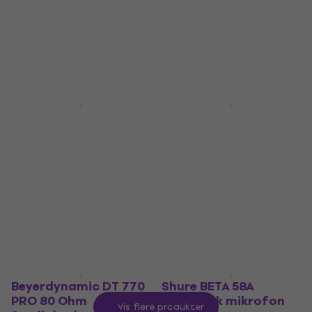
Dynamisk mikrofon for vokal
Vinylplate
4,3
/5
4,9
/5
322 NKr
172 NKr
233 NKr
På lager
- 26 %
På lager
Avtale
Avtale
Sade - The Best of
D'Addario EZ-890
Sade (2 LP)
Super Light
Vinylplate
Gitarstrenger
4,9
/5
4,6
/5
79,10 NKr
281 NKr
333 NKr
- 16 %
99 NKr
- 20 %
På lager
På lager
Beyerdynamic DT 770
Shure BETA 58A
PRO 80 Ohm
Dynamisk mikrofon
Vis flere produkter