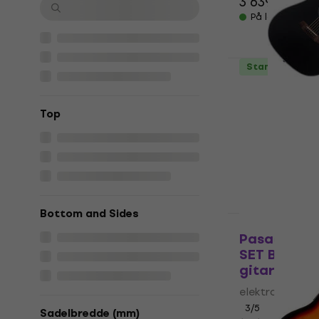
3 639 NKr
6 
På lager
Standard SET
Pasadena P
elektroakus
Top
elektroakustisk
961 NKr
1 42
På lager
Bottom and Sides
Som ny
Pasadena P
SET Black e
gitar
elektroakustisk
3
/5
Sadelbredde (mm)