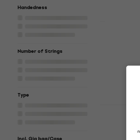
Handedness
Yamaha TAG
elektroakus
elektroakustisk
Number of Strings
7 749 NKr
På lager
Тype
Ibanez AAD
Violin Sunb
gitar
elektroakustisk
n
Incl. Gig bag/Case