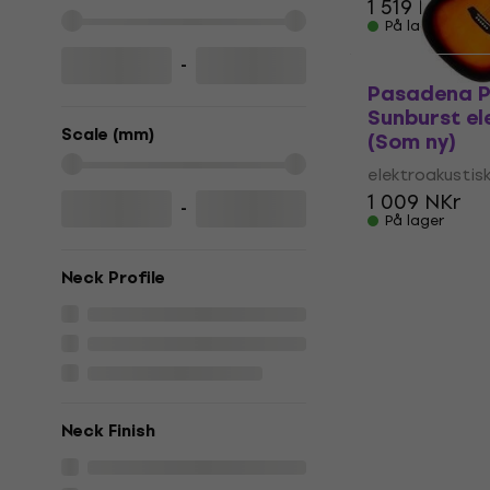
1 519 NKr
På lager
-
Pasadena P
Sunburst el
Scale (mm)
(Som ny)
elektroakustisk
1 009 NKr
-
På lager
Neck Profile
Neck Finish