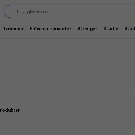
Dreadnought-gitarer med elektronikk
ed elektronikk
Trommer
Blåseinstrumenter
Strenger
Studio
Stu
produkter