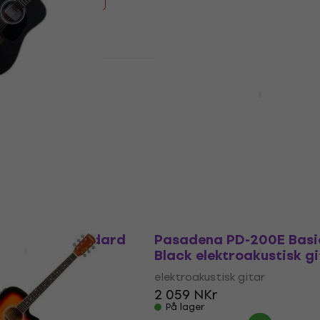
612,21 NKr
- 45 %
Basic SET
D-100E Black
Pasadena SG028CE Sta
tisk gitar (Som ny)
SET Black elektroakusti
gitar
 gitar
elektroakustisk gitar
4,61 NKr
- 33 %
4,6
/5
1 849 NKr
På lager
DC-10LE Standard
Pasadena PD-200E Basi
lektroakustisk
Black elektroakustisk gi
elektroakustisk gitar
 gitar
2 059 NKr
På lager