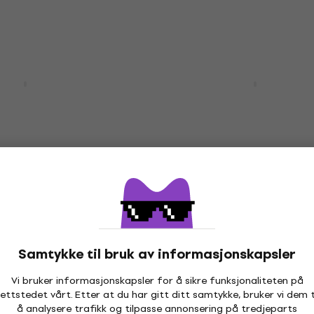
HAPPY HOUR
1E Sand Burst
Yamaha FX400 Smoky B
tisk gitar
elektroakustisk gitar
 gitar
elektroakustisk gitar
2 719 NKr
3 444 NKr
- 21 %
På lager
51LCE-DVS Dark
Avtale
Samtykke til bruk av informasjonskapsler
urst elektroakustisk
Washburn Harvest D7SC
Natural elektroakustisk
Vi bruker informasjonskapsler for å sikre funksjonaliteten på
 gitar
ettstedet vårt. Etter at du har gitt ditt samtykke, bruker vi dem t
elektroakustisk gitar
å analysere trafikk og tilpasse annonsering på tredjeparts
5
/5