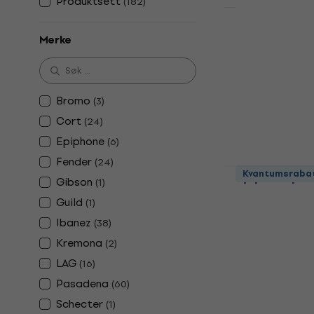
Produktsett
(
182
)
Pasadena P
Merke
elektroakus
elektroakustisk
1 509,78 NKr
me
Bromo
(
3
)
1 593,90 NKr
Cort
(
24
)
På lager
Epiphone
(
6
)
Fender
(
24
)
Pasadena P
Kvantumsraba
Gibson
(
1
)
elektroakus
Guild
(
1
)
elektroakustisk
Ibanez
(
38
)
3
/5
1 009 NKr
Kremona
(
2
)
På lager
LAG
(
16
)
Pasadena
(
60
)
Schecter
(
1
)