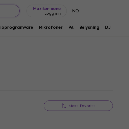
Gavetips
FAQ
Muziker Blogg
Muziker-sone
NO
Logg inn
dioprogramvare
Mikrofoner
PA
Belysning
DJ
Hodet
Mest favoritt