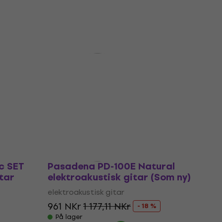
På lager
Som ny
ndard
Pasadena PDC-200E Black
sk
elektroakustisk gitar (Som ny)
elektroakustisk gitar
1 459 NKr
2 196,81 NKr
- 34 %
På lager
c SET
Pasadena PD-100E Natural
tar
elektroakustisk gitar (Som ny)
elektroakustisk gitar
961 NKr
1 177,11 NKr
- 18 %
På lager