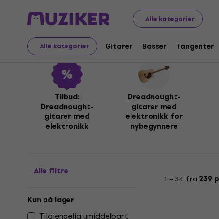
Musikkinstrumenter
Gitarer
Elektroakustiske gitarer
Alle kategorier
Dreadnought-gitarer m
Gitarer
Basser
Tangenter
Alle kategorier
Tilbud:
Dreadnought-
Dreadnought-
gitarer med
gitarer med
elektronikk for
elektronikk
nybegynnere
Alle filtre
1 – 34 fra
239 
Kun på lager
Tilgjengelig umiddelbart