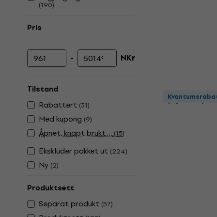
(
190
)
Pris
-
NKr
Minimumspris
Maksimal pris
Tilstand
Pasadena P
Kvantumsraba
Rabattert
elektroakus
(
31
)
Med kupong
(
9
)
elektroakustisk
Åpnet, knapt brukt …
3
/5
(
15
)
1 009 NKr
Ekskluder pakket ut
(
224
)
På lager
Ny
(
2
)
Produktsett
Separat produkt
(
57
)