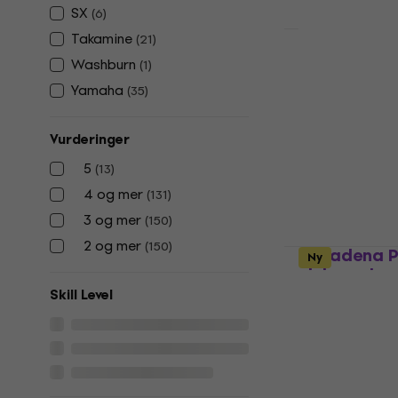
SX
(
6
)
Takamine
(
21
)
Pasadena P
Washburn
(
1
)
elektroakus
Yamaha
(
35
)
elektroakustisk
1 609 NKr
Vurderinger
På lager
5
(
13
)
4 og mer
(
131
)
3 og mer
(
150
)
2 og mer
(
150
)
Pasadena P
Ny
elektroakus
Skill Level
elektroakustisk
1 446,53 NKr
m
1 593,90 NKr
På lager