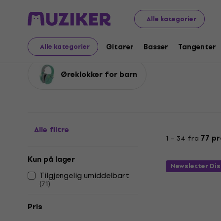
Audio Video Tech
Hodetelefoner
Hørselsvern
Alle kategorier
Hørselsvern
Gitarer
Basser
Tangenter
Alle kategorier
Øreklokker for barn
Alle filtre
1 – 34 fra
77 p
Kun på lager
Newsletter Di
Tilgjengelig umiddelbart
(
71
)
Pris