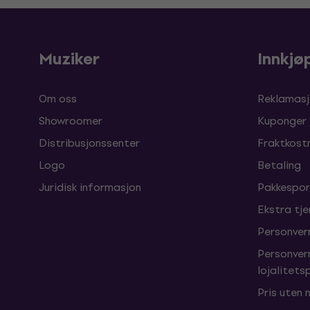
Muziker
Innkjø
Om oss
Reklamasj
Showroomer
Kuponger
Distribusjonssenter
Fraktkost
Logo
Betaling
Juridisk informasjon
Pakkespor
Ekstra tj
Personver
Personver
lojalitet
Pris uten