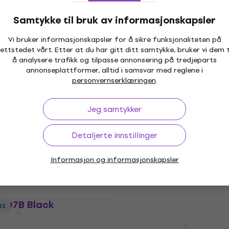
Samtykke til bruk av informasjonskapsler
lor Earplugs 8
Alpine Clean 25ml
lor Ørepropper
Ørepropper
Vi bruker informasjonskapsler for å sikre funksjonaliteten på
5
/5
ettstedet vårt. Etter at du har gitt ditt samtykke, bruker vi dem t
78 NKr
å analysere trafikk og tilpasse annonsering på tredjeparts
På lager
annonseplattformer, alltid i samsvar med reglene i
personvernserklæringen
.
iClever IC-EM01 Kids Noi
Avtale
Jeg samtykker
Cancelling Ear Muffs Pu
lugs 1 Pair
Ørepropper
Detaljerte innstillinger
4,7
/5
250 NKr
NKr
- 14 %
På lager
Informasjon og informasjonskapsler
5007B Black
tt
Kvantumsrabatt
r
Ahead ACME Custom Mo