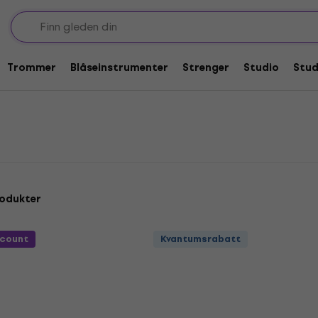
Trommer
Blåseinstrumenter
Strenger
Studio
Stu
rodukter
scount
Kvantumsrabatt