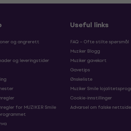
p
Useful links
oner og angrerett
FAQ – Ofte stilte spørsmål
Muziker Blogg
nader og leveringstider
Muziker gavekort
Gavetips
ing
Ønskeliste
enester
Muziker Smile lojalitetspro
nregler
Cookie-innstillinger
nregler for MUZIKER Smile
Advarsel om falske nettside
sprogrammet
 mva