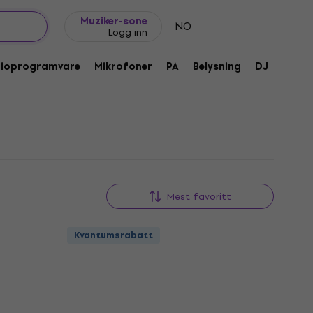
Gavetips
FAQ
Muziker Blogg
Muziker-sone
NO
Logg inn
dioprogramvare
Mikrofoner
PA
Belysning
DJ
Hodet
Mest favoritt
Kvantumsrabatt