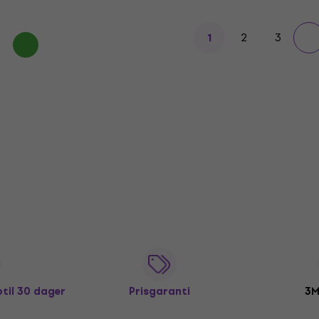
2
3
1
ptil 30 dager
Prisgaranti
3M