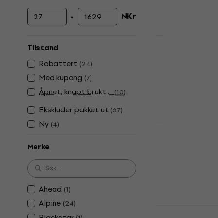
-
NKr
Minimumspris
Maksimal pris
Ny
Tilstand
Alpine Musi
Transparen
Rabattert
(
24
)
Med kupong
Ørepropper
(
7
)
4,7
/5
Åpnet, knapt brukt …
(
10
)
334 NKr
På lager
Ekskluder pakket ut
(
67
)
Ny
(
4
)
Soundeus H
Merke
Sooth Blac
Ørepropper
47,40 NKr
På lager
Ahead
(
1
)
Alpine
(
24
)
Alpine Musi
Blackstar
(
1
)