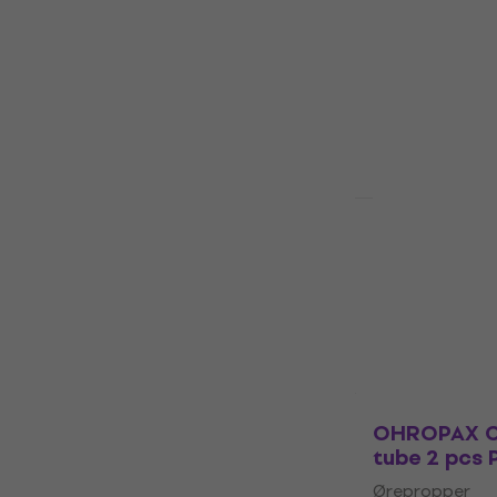
Ørepropper
4,8
/5
182 NKr
På lager
Ny
OHROPAX So
pcs Peach 
Ørepropper
58 NKr
På lager
OHROPAX CO
tube 2 pcs
Ørepropper