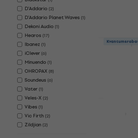
Ørepropper
D'Addario
(
2
)
5
/5
D'Addario Planet Waves
222 NKr
(
1
)
På lager
Dekoni Audio
(
1
)
Hearos
(
17
)
Alpine Muff
Kvantumsraba
Ibanez
(
1
)
Ørepropper
iClever
(
6
)
4,8
/5
Minuendo
(
1
)
312 NKr
På lager
OHROPAX
(
8
)
Soundeus
(
6
)
Vater
(
1
)
Veles-X
(
2
)
Vibes
(
1
)
Alpine Plug
Vic Firth
(
2
)
Ørepropper
Zildjian
(
2
)
4,9
/5
156 NKr
På lager