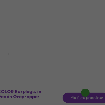
Earplugs
Ørepropper
5
/5
242 NKr
266 NKr
- 9 %
På lager
ft Earplugs 10
Vater VSAS Safe n Soun
Ørepropper
Musicians Ear Plugs
Ørepropper
4,4
/5
234,53 NKr
med kode
MUZMUZ-1
278 NKr
På lager
LOR Earplugs, in
 Peach Ørepropper
Vis flere produkter