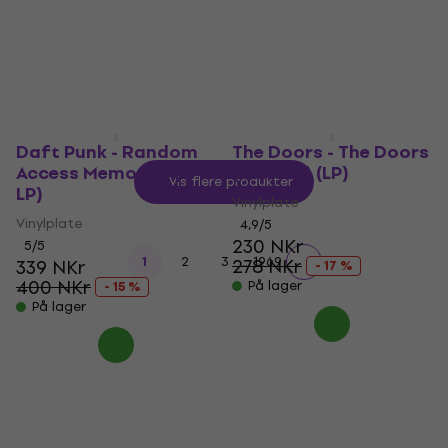
4,8
/5
410 NKr
Vinylplate
556 NKr
- 26 %
5
/5
212 NKr
På lager
På lager
Daft Punk - Random
The Doors - The Doors
Access Memories (2
(Reissue) (LP)
Vis flere produkter
LP)
Vinylplate
Vinylplate
4,9
/5
230 NKr
5
/5
...
1
2
3
1969
278 NKr
339 NKr
- 17 %
400 NKr
På lager
- 15 %
På lager