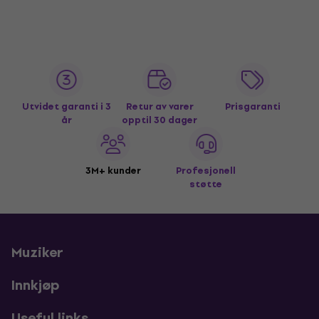
Utvidet garanti i 3
Retur av varer
Prisgaranti
år
opptil 30 dager
3M+ kunder
Profesjonell
støtte
Muziker
Innkjøp
Useful links