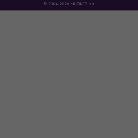
© 2004-2026 MUZIKER a.s.