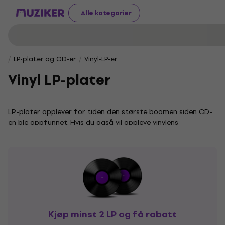
Alle kategorier
LP-plater og CD-er
Vinyl-LP-er
Vinyl LP-plater
LP-plater opplever for tiden den største boomen siden CD-
en ble oppfunnet. Hvis du også vil oppleve vinylens
atmosfære i komforten av ditt eget hjem, les videre. Vi
hjelper deg med å orientere deg i det brede
produktutvalget.
Finn din favoritt
Hos oss kan du velge blant mange artister – fra gigantene
innen europeisk klassisk musikk til de nyeste musikalske
oppdagelsene som former lyden av det aktuelle tiåret. Du
Kjøp minst 2 LP og få rabatt
finner din favorittartist ved å skrive inn navnet i filteret til
venstre. Du trenger ikke å skrive hele navnet. Det holder å