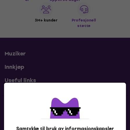
3M+ kunder
Profesjonell
støtte
Muziker
Innkjøp
Useful links
Kontakter
Kontakt oss
Samtykke til bruk av informasjonskapsler