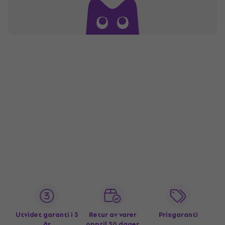
Utvidet garanti i 3
Retur av varer
Prisgaranti
år
opptil 30 dager