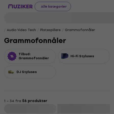
Alle kategorier
Audio Video Tech
Platespillere
Grammofonnåler
Grammofonnåler
Tilbud:
Hi-Fi Styluses
Grammofonnåler
DJ Styluses
1 – 34 fra
56 produkter
Filter