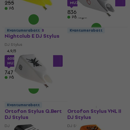
255 NKr
- 16 %
MUZMUZ-10
På lager
836 NKr
På lager
Ortofon Stylus
Kvantumsrabatt
Kvantumsrabatt
Nightclub E DJ Stylus
Ortofon Stylus Pro
Single DJ Stylus
DJ Stylus
4,9
/5
DJ Stylus
4,9
/5
605,01 NKr
med kode
305 NKr
MUZMUZ-15
390 NKr
- 22 %
747 NKr
På lager
På lager
Kvantumsrabatt
HAPPY HOUR
Ortofon Stylus Q.Bert
Ortofon Stylus VNL II
DJ Stylus
DJ Stylus
DJ Stylus
DJ Stylus