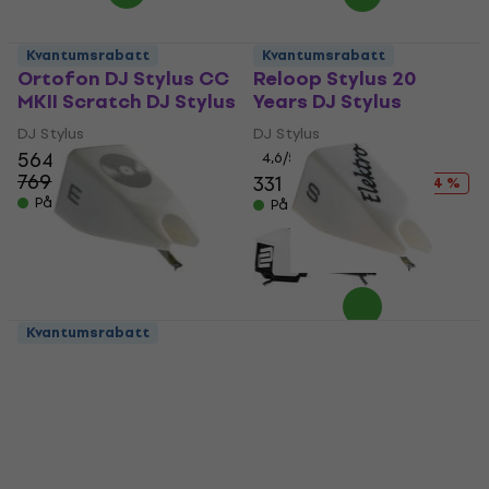
Kvantumsrabatt
Kvantumsrabatt
Ortofon DJ Stylus CC
Reloop Stylus 20
MKII Scratch DJ Stylus
Years DJ Stylus
DJ Stylus
DJ Stylus
564 NKr
4,6
/5
769 NKr
331 NKr
346 NKr
- 27 %
- 4 %
På lager
På lager
Kvantumsrabatt
Ortofon Stylus Arkiv
Ortofon Stylus
DJ Stylus
Elektro DJ Stylus
DJ Stylus
DJ Stylus
4,6
/5
5
/5
583 NKr
616,76 NKr
med kode
På lager
MUZMUZ-15