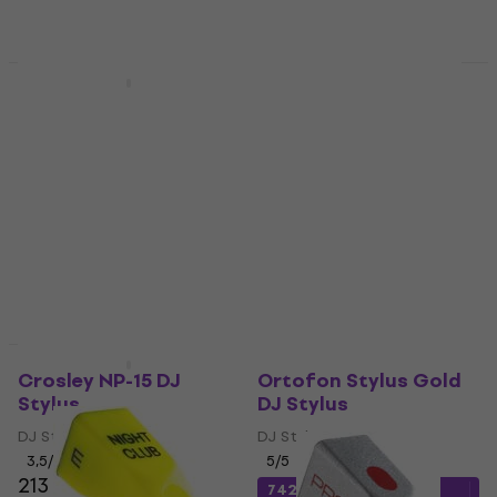
Avtale
Kvantumsrabatt
Audio-Technica ATN-
Ortofon Stylus DJ S
XP3 DJ Stylus
DJ Stylus
DJ Stylus
DJ Stylus
5
/5
4,4
/5
498 NKr
326,65 NKr
med kode
På lager
MUZMUZ-15
400 NKr
På lager
Avtale
Crosley NP-15 DJ
Ortofon Stylus Gold
Stylus
DJ Stylus
DJ Stylus
DJ Stylus
3,5
/5
5
/5
213 NKr
742,15 NKr
med kode