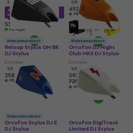
5
/5
5
/5
452 NKr
482,97 NKr
med kode
På lager
MUZMUZ-5
535 NKr
På lager
Kvantumsrabatt
Kvantumsrabatt
Reloop Stylus OM BK
Ortofon DJ Night
DJ Stylus
Club MKII DJ Stylus
DJ Stylus
DJ Stylus
5
/5
5
/5
258 NKr
268 NKr
593 NKr
725 NKr
På lager
- 18 %
På lager
Kvantumsrabatt
Ortofon Stylus DJ E
Ortofon DigiTrack
DJ Stylus
Limited DJ Stylus