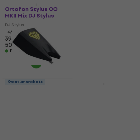
Kvantumsrabatt
Kvantumsrabatt
Ortofon Stylus CC
Ortofon Stylus Pro S
MKII Mix DJ Stylus
Single DJ Stylus
DJ Stylus
DJ Stylus
4,9
/5
5
/5
393 NKr
319 NKr
346 NKr
- 8 %
502 NKr
- 22 %
På lager
På lager
Kvantumsrabatt
Kvantumsrabatt
Ortofon Stylus CC
Ortofon Stylus CC
MKII Club DJ Stylus
MKII DJ DJ Stylus
DJ Stylus
DJ Stylus
4,9
/5
4,9
/5
407 NKr
412 NKr
633,45 NKr
med kode
På lager
MUZMUZ-25
881 NKr
På lager