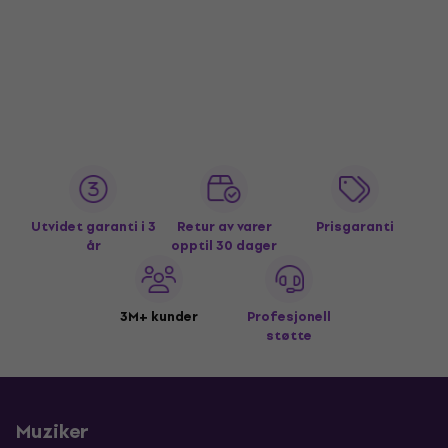
Utvidet garanti i 3
Retur av varer
Prisgaranti
år
opptil 30 dager
3M+ kunder
Profesjonell
støtte
Muziker