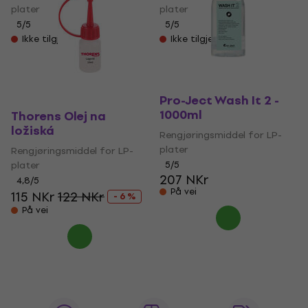
plater
plater
5
/5
5
/5
Ikke tilgjengelig
Ikke tilgjengelig
Pro-Ject Wash It 2 -
1000ml
Thorens Olej na
ložiská
Rengjøringsmiddel for LP-
plater
Rengjøringsmiddel for LP-
plater
5
/5
207 NKr
4,8
/5
På vei
115 NKr
122 NKr
- 6 %
På vei