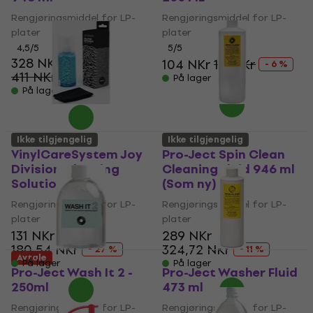
Rengjøringsmiddel for LP-
Rengjøringsmiddel for LP-
plater
plater
4,5
/5
5
/5
328 NKr
104 NKr
111 NKr
- 6 %
411 NKr
- 20 %
På lager
På lager
Ikke tilgjengelig
Ikke tilgjengelig
VinylCareSystem Joy
Pro-Ject Spin Clean
Division Cleaning
Cleaning Fluid 946 ml
Solution 100 ml
(Som ny)
Rengjøringsmiddel for LP-
Rengjøringsmiddel for LP-
plater
plater
131 NKr
289 NKr
180,54 NKr
324,72 NKr
- 27 %
- 11 %
Avtale
På lager
På lager
Pro-Ject Wash It 2 -
Pro-Ject Washer Fluid
250ml
473 ml
Rengjøringsmiddel for LP-
Rengjøringsmiddel for LP-