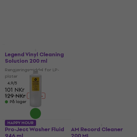
Pro-Ject Wash It 2 -
Avtale
Avtale
500ml
Legend Vinyl Cleaning
Solution 200 ml
Rengjøringsmiddel for LP-
plater
Rengjøringsmiddel for LP-
plater
5
/5
131 NKr
4,9
/5
På lager
101 NKr
129 NKr
- 22 %
På lager
HAPPY HOUR
Som ny
Pro-Ject Washer Fluid
AM Record Cleaner
946 ml
200 ML