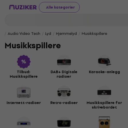
Alle kategorier
Audio Video Tech
Lyd
Hjemmelyd
Musikkspillere
Musikkspillere
Tilbud:
DAB+ Digitale
Karaoke-anlegg
Musikkspillere
radioer
Internett-radioer
Retro-radioer
Musikkspillere for
skrivebordet