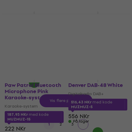
På lager
Thomson RK200CD
Fonestar BOX35LED
Black Musikkspiller på
Karaoke-system
skrivebordet
Karaoke-system
Musikkspiller på skrivebordet
4,8
/5
5
/5
1 140,62 NKr
med kode
MUZMUZ-5
582,45 NKr
med kode
MUZMUZ-15
1 215 NKr
712 NKr
På lager
På lager
Paw Patrol Bluetooth
Denver DAB-48 White
Microphone Pink
Digitalradio DAB+
Karaoke-system
Vis flere produkter
516,43 NKr
med kode
Karaoke-system
MUZMUZ-5
187,93 NKr
med kode
556 NKr
MUZMUZ-15
På lager
1
2
3
222 NKr