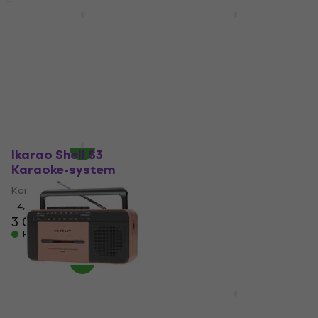
HAPPY HOUR
TELESTAR TOP300
Denver KMS-20P Pink
Wood Digitalradio
Karaoke-system
DAB+
Karaoke-system
Digitalradio DAB+
147 NKr
154,18 NKr
1 809 NKr
- 5 %
2 218 NKr
På lager
- 18 %
På lager
Ikarao Shell S3
Karaoke-system
Superlux DM102
Karaoke-system
Karaoke-system
4,7
/5
Karaoke-system
3 069 NKr
3,8
/5
På lager
90 NKr
111 NKr
- 19 %
På lager
Crosley Cassette
Thomson RT850BT