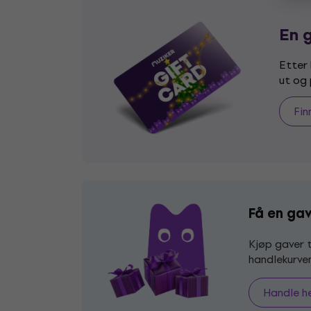
En 
Etter 
ut og 
Fin
Få en ga
Kjøp gaver t
handlekurven
Handle h