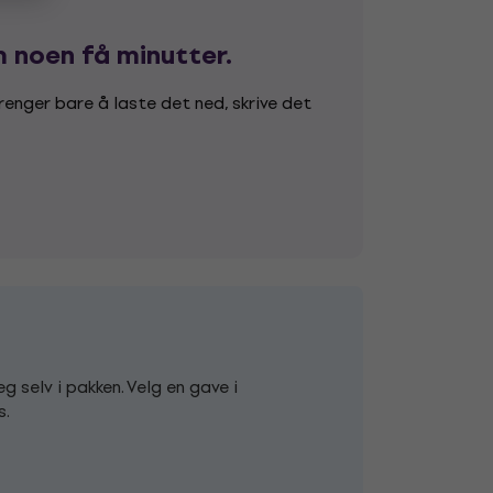
m noen få minutter.
renger bare å laste det ned, skrive det
g selv i pakken. Velg en gave i
s.