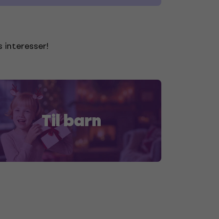
s interesser!
Til barn