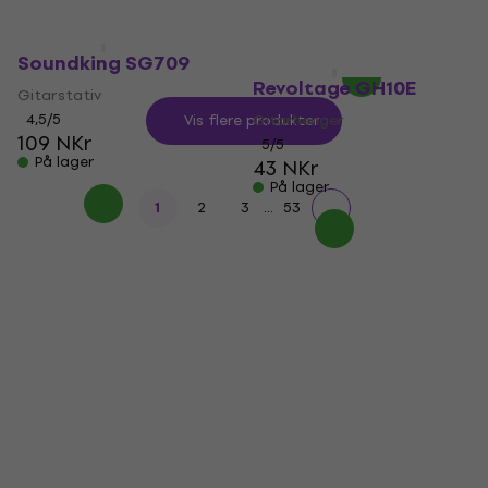
299 NKr
På lager
Soundking SG709
Revoltage GH10E
Gitarstativ
4,5
/5
Gitarhenger
Vis flere produkter
109 NKr
5
/5
På lager
43 NKr
På lager
...
1
2
3
53