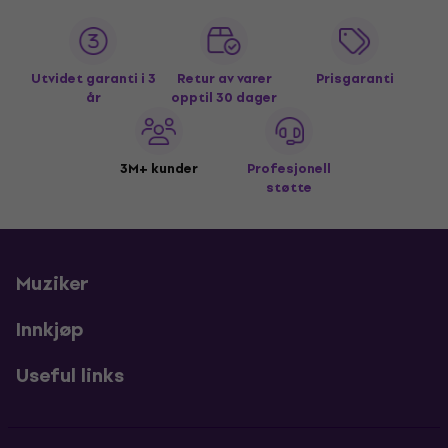
Utvidet garanti i 3
Retur av varer
Prisgaranti
år
opptil 30 dager
3M+ kunder
Profesjonell
støtte
Muziker
Innkjøp
Useful links