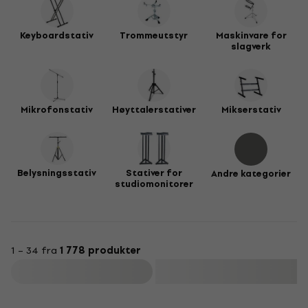
Keyboardstativ
Trommeutstyr
Maskinvare for
slagverk
Mikrofonstativ
Høyttalerstativer
Mikserstativ
Belysningsstativ
Stativer for
Andre kategorier
studiomonitorer
1 – 34 fra
1 778 produkter
Filter
Kvantumsrabatt