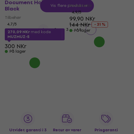
Document Holder -
Notestativ
Vis flere produkter
Black
4,9
/5
Tilbehør
99,90 NKr
144 NKr
4,7
/5
- 31 %
...
1
2
3
6
På lager
270,09 NKr
med kode
MUZMUZ-5
300 NKr
På lager
Utvidet garanti i 3
Retur av varer
Prisgaranti