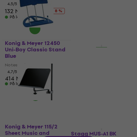
stand Black
4,5
/5
Notestativ
132 NKr
144 NKr
- 8 %
4,9
/5
På lager
658 NKr
735 NKr
- 10 %
På lager
Konig & Meyer 12450
Avtale
Uni-Boy Classic Stand
Stagg MUS-ARM-1
Blue
Tilbehør
Notestativ
4,4
/5
177 NKr
4,7
/5
414 NKr
222 NKr
- 20 %
På lager
På lager
Konig & Meyer 115/2
Sheet Music and
Stagg MUS-A1 BK