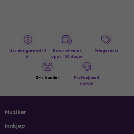
Utvidet garanti i 3
Retur av varer
Prisgaranti
år
opptil 30 dager
3M+ kunder
Profesjonell
støtte
Muziker
Innkjøp