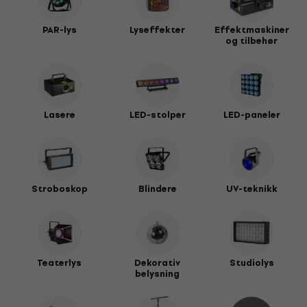
PAR-lys
Lyseffekter
Effektmaskiner
og tilbehør
Lasere
LED-stolper
LED-paneler
Stroboskop
Blindere
UV-teknikk
Teaterlys
Dekorativ
Studiolys
belysning