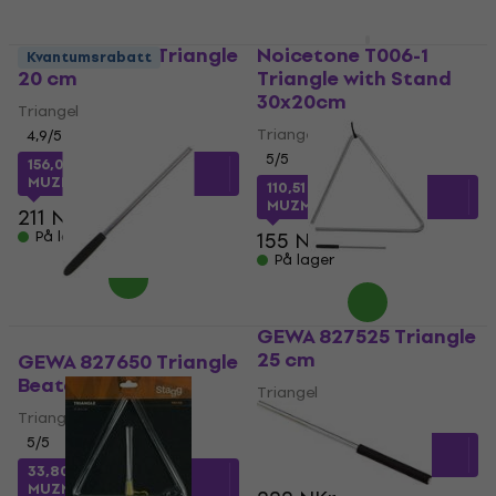
GEWA 827520 Triangle
Noicetone T006-1
Kvantumsrabatt
20 cm
Triangle with Stand
30x20cm
Triangel
Triangel
4,9
/5
5
/5
156,03 NKr
med kode
MUZMUZ-25
110,51 NKr
med kode
MUZMUZ-25
211 NKr
På lager
155 NKr
På lager
GEWA 827525 Triangle
25 cm
GEWA 827650 Triangle
Beater
Triangel
Triangel
4,9
/5
5
/5
158,78 NKr
med kode
MUZMUZ-25
33,80 NKr
med kode
MUZMUZ-15