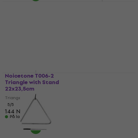
Noicetone T002-2
Triangle 5"
Cascha Triangel with
Beater
Triangel
Triangel
4,3
/5
50 NKr
4,6
/5
På lager
66 NKr
På lager
Noicetone T006-2
GEWA 827515 Triangle
Triangle with Stand
15 cm
22x23,5cm
Triangel
Triangel
4,9
/5
5
/5
122,36 NKr
med kode
144 NKr
MUZMUZ-25
På lager
166 NKr
På lager