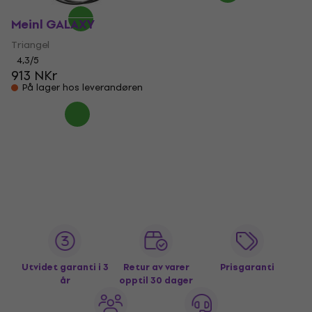
Meinl GALAXY
Triangel
4,3
/5
913 NKr
På lager hos leverandøren
Utvidet garanti i 3
Retur av varer
Prisgaranti
år
opptil 30 dager