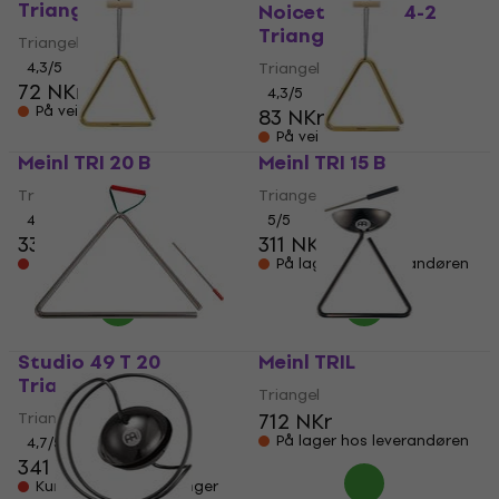
Triangle 6"
Noicetone T004-2
Triangle 7"
Triangel
4,3
/5
Triangel
72 NKr
4,3
/5
På vei
83 NKr
På vei
Meinl TRI 20 B
Meinl TRI 15 B
Triangel
Triangel
4
/5
5
/5
333 NKr
311 NKr
Kun forhåndsbestillinger
På lager hos leverandøren
Studio 49 T 20
Meinl TRIL
Triangle
Triangel
Triangel
712 NKr
På lager hos leverandøren
4,7
/5
341 NKr
Kun forhåndsbestillinger