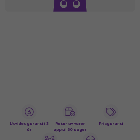
Utvidet garanti i 3
Retur av varer
Prisgaranti
år
opptil 30 dager