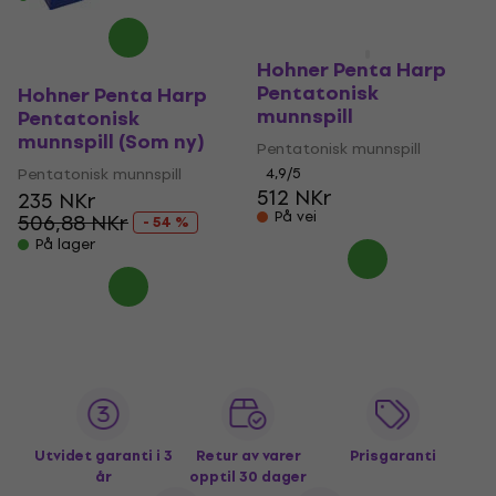
Hohner Penta Harp
Pentatonisk
Hohner Penta Harp
munnspill
Pentatonisk
munnspill (Som ny)
Pentatonisk munnspill
Pentatonisk munnspill
4,9
/5
512 NKr
235 NKr
På vei
506,88 NKr
- 54 %
På lager
Utvidet garanti i 3
Retur av varer
Prisgaranti
år
opptil 30 dager