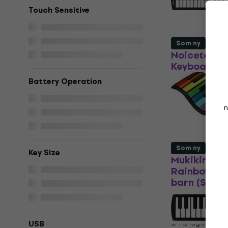
Touch Sensitive
Som ny
Noicetone P
Keyboard fo
Battery Operation
Keyboard for 
380 NKr
550
n
På lager
Som ny
Key Size
Mukikim Roc
Rainbow Pi
barn (Som n
Keyboard for 
312 NKr
650,
USB
På lager