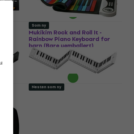
971 NKr
989,01 NKr
På lager
Som ny
Mukikim Rock and Roll It -
 ny)
Rainbow Piano Keyboard for
barn (Bare uemballert)
Keyboard for barn
327 NKr
650,43 NKr
il
- 50 %
På lager
Nesten som ny
 88
Carry-On Folding Piano 88
ck
Touch Digitalt scenepiano
White (Som ny)
Digitalt scenepiano
1 399 NKr
1 424,61 NKr
På lager