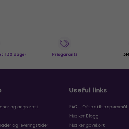
ptil 30 dager
Prisgaranti
3M
p
Useful links
oner og angrerett
FAQ – Ofte stilte spørsmål
Muziker Blogg
nader og leveringstider
Muziker gavekort