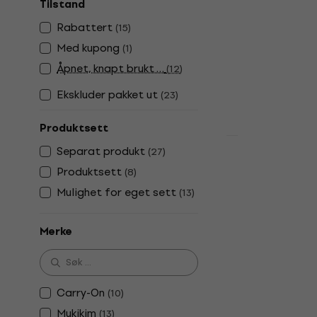
Tilstand
389 NKr
På lager
Rabattert
(
15
)
Med kupong
(
1
)
Åpnet, knapt brukt …
(
12
)
Ekskluder pakket ut
(
23
)
Produktsett
Separat produkt
(
27
)
Carry-On Fo
Produktsett
(
8
)
White
Mulighet for eget sett
(
13
)
Digitalt scene
4,4
/5
981 NKr
1 21
Merke
På lager
Carry-On
(
10
)
Mukikim
(
13
)