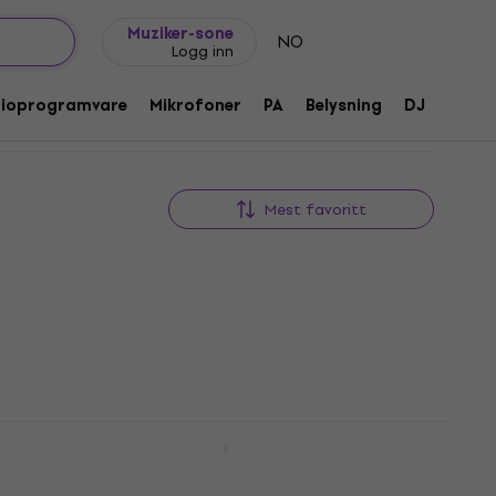
Gavetips
FAQ
Muziker Blogg
Muziker-sone
NO
Logg inn
dioprogramvare
Mikrofoner
PA
Belysning
DJ
Hodet
Mest favoritt
Noicetone FlexiKeys 49
Avtale
Keyboard for barn
4,9
/5