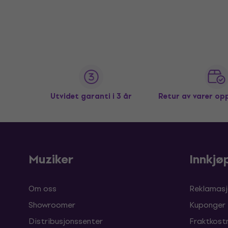
Utvidet garanti i 3 år
Retur av varer op
Muziker
Innkjø
Om oss
Reklamasj
Showroomer
Kuponger
Distribusjonssenter
Fraktkost