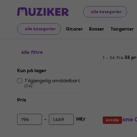
Musikkinstrumenter
Tangenter
Keyboards
Sammenl
Alle kategorier
Sammenleggbare keyb
Gitarer
Basser
Tangenter
Alle kategorier
Alle filtre
1 – 34 fra
35 p
Kun på lager
Tilgjengelig umiddelbart
(
34
)
Pris
Noicetone 
-
NKr
Avtale
Minimumspris
Maksimal pris
Keyboard for 
4,9
/5