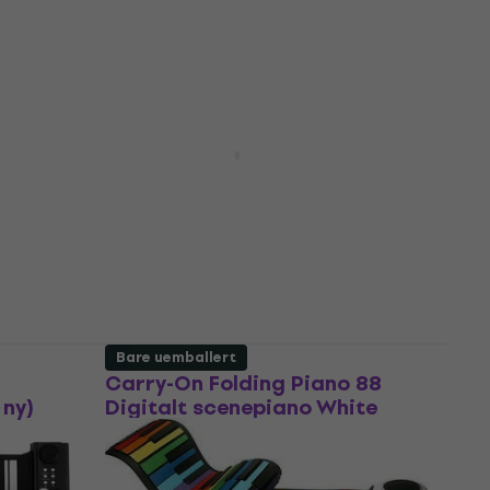
Noicetone ProKeys 61 SET
Som ny
 49
Keyboard for barn
no
4,9
/5
696 NKr
På lager
Bare uemballert
Carry-On Folding Piano 88
 ny)
Digitalt scenepiano White
(Som ny)
Digitalt scenepiano