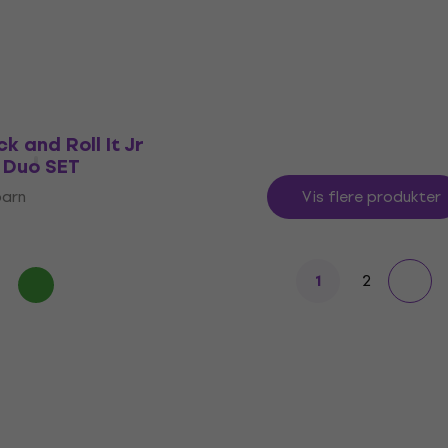
barn
Keyboard for barn
4,6
/5
1 179 NKr
På lager
k and Roll It Jr
 Duo SET
barn
Vis flere produkter
2
1