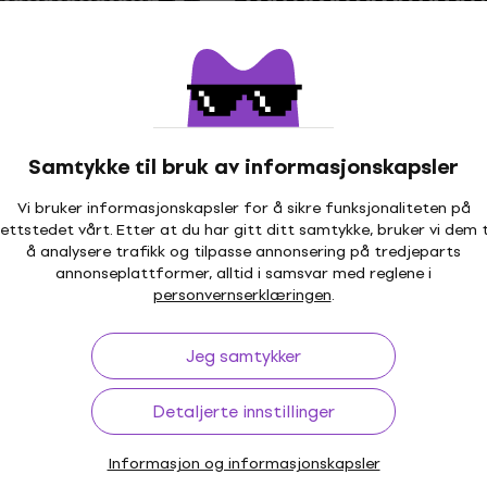
På lager
Som ny
roKeys 61
Noicetone FlexiKeys 49
r barn (Som ny)
Keyboard for barn (Som
Samtykke til bruk av informasjonskapsler
barn
Keyboard for barn
,44 NKr
303 NKr
495,99 NKr
- 31 %
- 39 %
Vi bruker informasjonskapsler for å sikre funksjonaliteten på
ettstedet vårt. Etter at du har gitt ditt samtykke, bruker vi dem t
På lager
å analysere trafikk og tilpasse annonsering på tredjeparts
annonseplattformer, alltid i samsvar med reglene i
personvernserklæringen
.
Som ny
k and Roll It -
Carry-On Folding Piano
Jeg samtykker
ano Keyboard for
Digitalt scenepiano Bla
y)
(Som ny)
Detaljerte innstillinger
barn
Digitalt scenepiano
1 089 NKr
43 NKr
- 52 %
Informasjon og informasjonskapsler
På lager