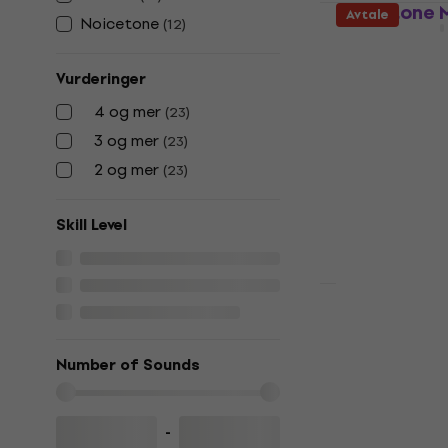
Noicetone M
Avtale
Noicetone
(
12
)
Keyboard for 
4,9
/5
Vurderinger
333 NKr
På lager
4 og mer
(
23
)
3 og mer
(
23
)
2 og mer
(
23
)
Skill Level
Carry-On Fo
Touch Digit
Black
Number of Sounds
Digitalt scene
4,5
/5
-
1 469 NKr
1 