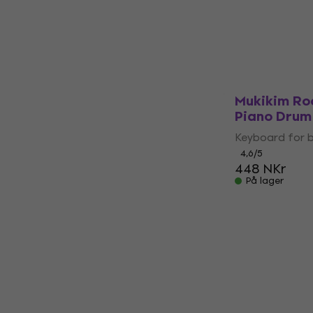
Keyboard for 
4,6
/5
625 NKr
På lager
Mukikim Roc
Piano Drum
Keyboard for 
4,6
/5
448 NKr
På lager