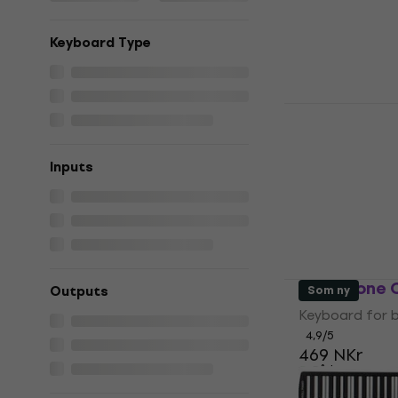
På lager
Keyboard Type
Mukikim Roc
Piano Drum
Keyboard for 
Inputs
4,6
/5
360 NKr
På lager
Noicetone 
Outputs
Som ny
Keyboard for 
4,9
/5
469 NKr
På lager