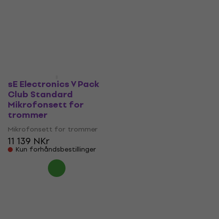
Mikrofonsett for
Mikrofonsett for trommer
trommer
1 859 NKr
Mikrofonsett for trommer
1 995 NKr
- 7 %
9 419 NKr
På lager hos leverandøren
Kun forhåndsbestillinger
sE Electronics V Pack
Club Standard
Mikrofonsett for
trommer
Mikrofonsett for trommer
11 139 NKr
Kun forhåndsbestillinger