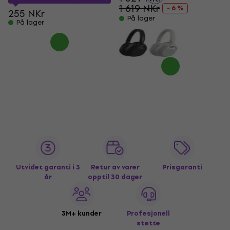
1 619 NKr
- 6 %
255 NKr
På lager
På lager
Utvidet garanti i 3
Retur av varer
Prisgaranti
år
opptil 30 dager
3M+ kunder
Profesjonell
støtte