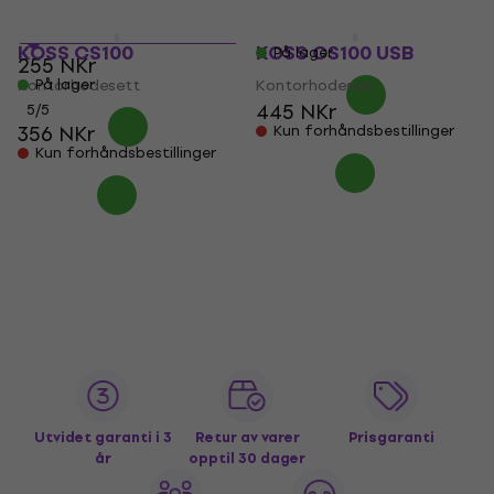
127 NKr
148,64 NKr
med kode
252,45 NKr
MUZMUZ-40
- 50 %
KOSS CS100
KOSS CS100 USB
På lager
255 NKr
Kontorhodesett
På lager
Kontorhodesett
445 NKr
5
/5
356 NKr
Kun forhåndsbestillinger
Kun forhåndsbestillinger
Utvidet garanti i 3
Retur av varer
Prisgaranti
år
opptil 30 dager