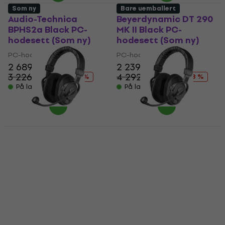
Som ny
Bare uemballert
Audio-Technica
Beyerdynamic DT 290
BPHS2a Black PC-
MK II Black PC-
hodesett (Som ny)
hodesett (Som ny)
PC-hodesett
PC-hodesett
2 689 NKr
2 239 NKr
3 226,41 NKr
4 292,64 NKr
- 17 %
- 48 %
På lager
På lager
Avtale
Beyerdynamic DT 290
Beyerdynamic DT 290
MK II Black PC-
MK II Black PC-
hodesett (Som ny)
hodesett (Bare
uemballert)
PC-hodesett
2 259 NKr
PC-hodesett
4 292,64 NKr
2 329 NKr
- 47 %
4 292,64 NKr
På lager
- 46 %
På lager