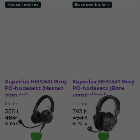
Nesten som ny
Bare uemballert
Behringer BH470U
Behringer BB 560M
Black PC-hodesett
Black-Grey-Silver PC-
(Som ny)
hodesett (Som ny)
PC-hodesett
PC-hodesett
183 NKr
198 NKr
212,85 NKr
286,11 NKr
- 14 %
- 31 %
På lager
På lager
Som ny
Som ny
Superlux HMC631 Grey
Superlux HMC631 Grey
PC-hodesett (Nesten
PC-hodesett (Bare
som ny)
uemballert)
PC-hodesett
PC-hodesett
355 NKr
393 NKr
484 NKr
484,11 NKr
- 27 %
- 19 %
På lager
På lager