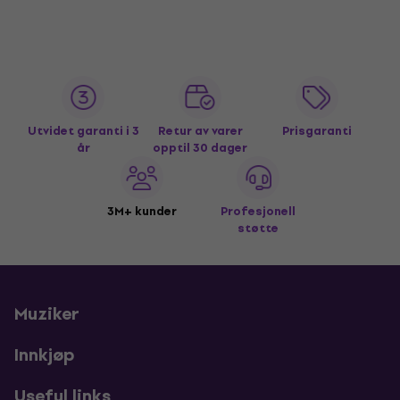
Utvidet garanti i 3
Retur av varer
Prisgaranti
år
opptil 30 dager
3M+ kunder
Profesjonell
støtte
Muziker
Innkjøp
Useful links