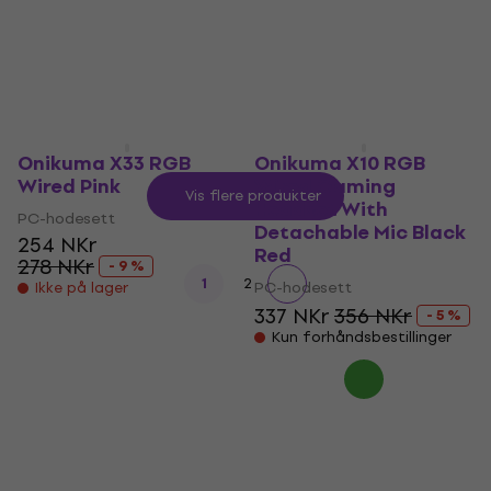
3 110 NKr
- 9 %
Kun forhåndsbestillinger
Onikuma X33 RGB
Onikuma X10 RGB
Wired Pink
Wired Gaming
Vis flere produkter
Headset With
PC-hodesett
Detachable Mic Black
254 NKr
Red
278 NKr
- 9 %
1
2
PC-hodesett
Ikke på lager
337 NKr
356 NKr
- 5 %
Kun forhåndsbestillinger