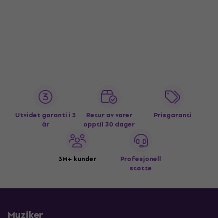
Utvidet garanti i 3
Retur av varer
Prisgaranti
år
opptil 30 dager
3M+ kunder
Profesjonell
støtte
Muziker