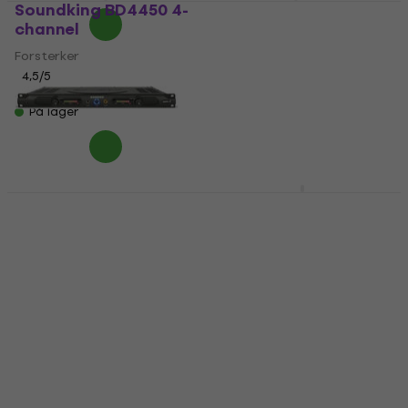
Soundking BD4450 4-
Crown XLS 1002
channel
Forsterker
Forsterker
5
/5
4 249 NKr
4 336 NKr
4,5
/5
6 239 NKr
På lager
På lager
Samson Servo 120a
Crown XLS 1502
Forsterker
Forsterker
5
/5
4,9
/5
2 079 NKr
2 107 NKr
4 623,54 NKr
med kode
På lager
MUZMUZ-15
5 562 NKr
På lager