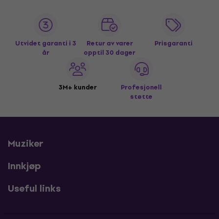
Utvidet garanti i 3
Retur av varer
Prisgaranti
år
opptil 30 dager
3M+ kunder
Profesjonell
støtte
Muziker
Innkjøp
Useful links