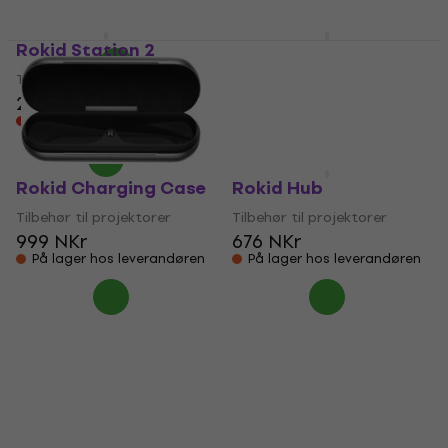
1 772 NKr
2 519 NKr
- 10 %
2 887 NKr
Kun forhåndsbestillinger
- 13 %
Rokid Station 2
Rokid Station
Kun forhåndsbestillinger
Tilbehør til projektorer
Tilbehør til projektorer
2 399 NKr
1 329 NKr
Kun forhåndsbestillinger
På lager hos leverandøren
Rokid Charging Case
Rokid Hub
Tilbehør til projektorer
Tilbehør til projektorer
999 NKr
676 NKr
På lager hos leverandøren
På lager hos leverandøren