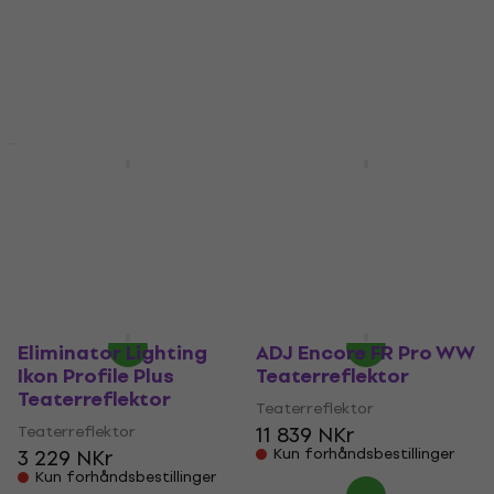
På lager hos leverandøren
Teaterreflektor
1 569 NKr
1 884 NKr
- 17 %
Kun forhåndsbestillinger
ADJ Encore Profile
ADJ Saber Spot RGBL
Mini WW
Teaterreflektor
Teaterreflektor
Teaterreflektor
2 149 NKr
1 419 NKr
2 664 NKr
1 549 NKr
- 19 %
- 8 %
På lager hos leverandøren
På lager hos leverandøren
Eliminator Lighting
ADJ Encore FR Pro WW
Ikon Profile Plus
Teaterreflektor
Teaterreflektor
Teaterreflektor
Teaterreflektor
11 839 NKr
3 229 NKr
Kun forhåndsbestillinger
Kun forhåndsbestillinger