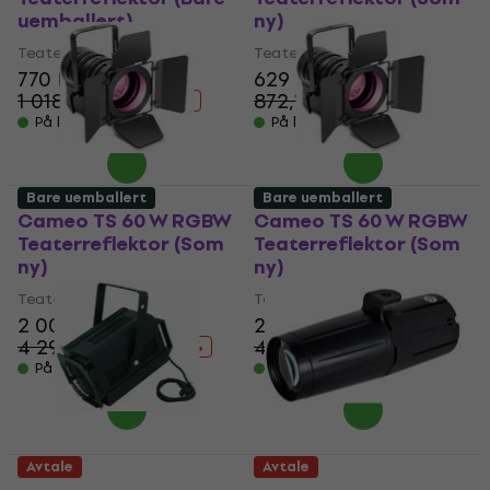
uemballert)
ny)
Teaterreflektor
Teaterreflektor
770 NKr
629 NKr
1 018,71 NKr
872,19 NKr
- 24 %
- 28 %
På lager
På lager
Bare uemballert
Bare uemballert
Cameo TS 60 W RGBW
Cameo TS 60 W RGBW
Teaterreflektor (Som
Teaterreflektor (Som
ny)
ny)
Teaterreflektor
Teaterreflektor
2 009 NKr
2 009 NKr
4 292,64 NKr
4 292,64 NKr
- 53 %
- 53 %
På lager
På lager
Avtale
Avtale