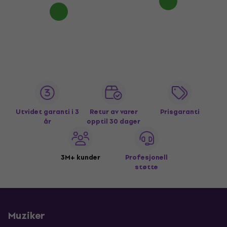
Utvidet garanti i 3
Retur av varer
Prisgaranti
år
opptil 30 dager
3M+ kunder
Profesjonell
støtte
Muziker