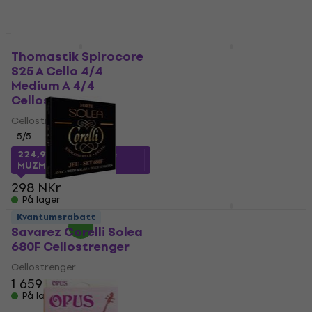
Ny
Thomastik Spirocore
Thomastik
S25 A Cello 4/4
Superflexible 31 Cello
Medium A 4/4
4/4 Medium 4/4
Cellostrenger
Cellostrenger
Cellostrenger
Cellostrenger
5
/5
5
/5
224,91 NKr
med kode
1 012,71 NKr
med kode
MUZMUZ-20
MUZMUZ-25
298 NKr
1 430 NKr
På lager
På lager
Thomastik Spirocore
Kvantumsrabatt
S31 Cello 4/4 Medium
Savarez Corelli Solea
4/4 Cellostrenger
680F Cellostrenger
Cellostrenger
Cellostrenger
1 659 NKr
4,9
/5
På lager
1 270,96 NKr
med kode
MUZMUZ-25