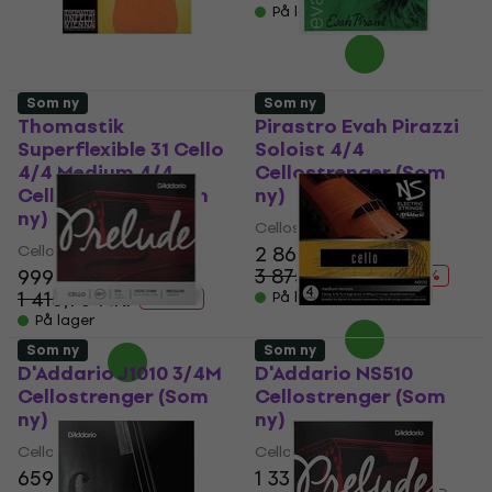
På lager
Som ny
Som ny
Thomastik
Pirastro Evah Pirazzi
Superflexible 31 Cello
Soloist 4/4
4/4 Medium 4/4
Cellostrenger (Som
Cellostrenger (Som
ny)
ny)
Cellostrenger
Cellostrenger
2 869 NKr
3 875,46 NKr
999 NKr
- 26 %
1 415,70 NKr
På lager
- 29 %
På lager
Som ny
Som ny
D'Addario J1010 3/4M
D'Addario NS510
Cellostrenger (Som
Cellostrenger (Som
ny)
ny)
Cellostrenger
Cellostrenger
659 NKr
1 339 NKr