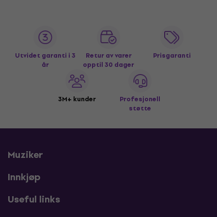
Utvidet garanti i 3
Retur av varer
Prisgaranti
år
opptil 30 dager
3M+ kunder
Profesjonell
støtte
Muziker
Innkjøp
Useful links