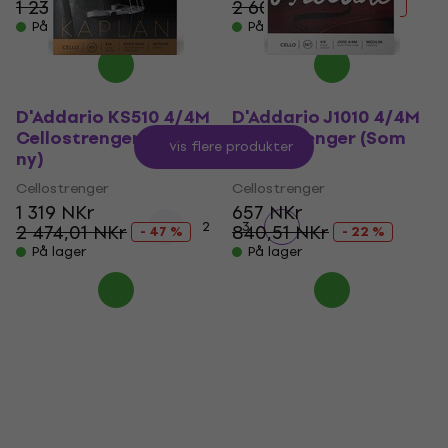
1 233,71 NKr
2 602,71 NKr
- 47 %
- 49 %
På lager
På lager
D'Addario KS510 4/4M
D'Addario J1010 4/4M
Cellostrenger (Som
Cellostrenger (Som
Vis flere produkter
ny)
ny)
Cellostrenger
Cellostrenger
1 319 NKr
657 NKr
1
2
3
2 474,01 NKr
840,51 NKr
- 47 %
- 22 %
På lager
På lager