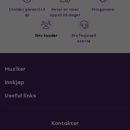
Utvidet garanti i 3
Retur av varer
Prisgaranti
år
opptil 30 dager
3M+ kunder
Profesjonell
støtte
Muziker
Innkjøp
Useful links
Kontakter