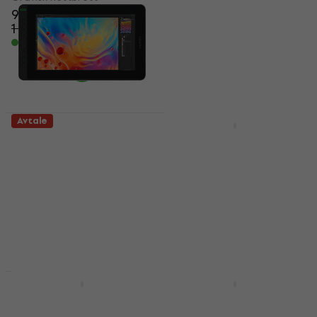
959 NKr
Grafisk nettbrett
1 104 NKr
4 419 NKr
- 13 %
4 859,91 NKr
På lager
- 9 %
På lager
Avtale
Avtale
Huion Kamvas 12
Huion HS611
GS1161 Grafisk
Grafisk nettbrett
nettbrett (Bare
5
/5
uemballert)
888 NKr
1 104 NKr
Grafisk nettbrett
- 20 %
1 879 NKr
På lager hos leverandøren
2 527,47 NKr
- 26 %
På lager
Huion H950P Grafisk
Huion Kamvas Pro 13
nettbrett
GT1302 (2.5K)