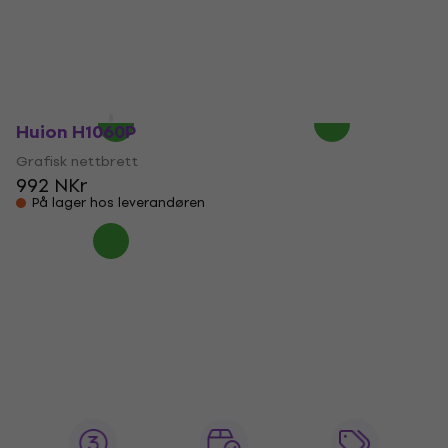
GS2402
GS2401
Grafisk nettbrett
Grafisk nettbrett
10 579 NKr
10 019 NKr
På lager hos leverandøren
På lager hos leverandøren
Huion H1060P
Grafisk nettbrett
992 NKr
På lager hos leverandøren