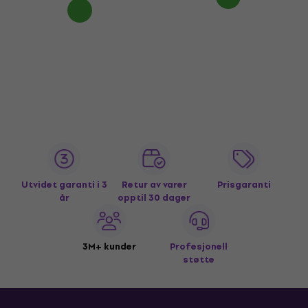
Utvidet garanti i 3
Retur av varer
Prisgaranti
år
opptil 30 dager
3M+ kunder
Profesjonell
støtte