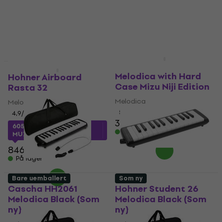
359,40 NKr
med kode
MUZMUZ-25
723 NKr
501 NKr
På lager
På lager
Veles-X 32-Key
Som ny
Som ny
Melodica with Hard
Hohner Airboard
Case Mizu Niji Edition
Rasta 32
Melodica
Melodica
5
/5
4,9
/5
301 NKr
605,01 NKr
med kode
På lager
MUZMUZ-25
846 NKr
På lager
Bare uemballert
Som ny
Cascha HH2061
Hohner Student 26
Melodica Black (Som
Melodica Black (Som
ny)
ny)