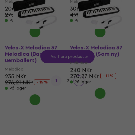
Melodica
Melodica
206 NKr
306 NKr
275,22 NKr
495,99 NKr
- 25 %
- 38 %
På lager
På lager
Veles-X Melodica 37
Veles-X Melodica 37
Melodica (Bare
Melodica (Som ny)
Vis flere produkter
uemballert)
Melodica
Melodica
240 NKr
270,27 NKr
235 NKr
- 11 %
1
2
276,21 NKr
På lager
- 15 %
På lager