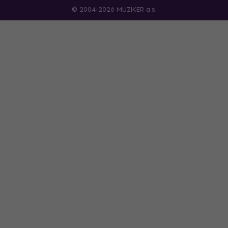
© 2004-2026 MUZIKER a.s.