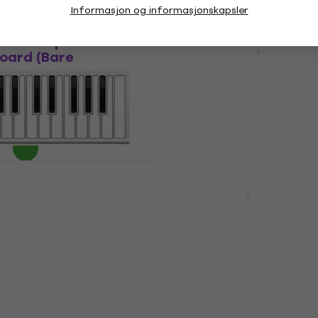
Informasjon og informasjonskapsler
rt
Avtale
iLab 3 Aquamarine
Arturia MiniLab 3 SET W
oard (Bare
Masterkeyboard
Masterkeyboard
rd
4,9
/5
993 NKr
1 091 NKr
,45 NKr
- 9 %
- 4 %
På lager
Avtale
5 Masterkeyboard
Akai MPK Mini PLAY MK3
llert)
Masterkeyboard
rd
4,7
/5
286,01 NKr
1 259 NKr
1 438 NKr
- 12 %
På lager
MKII SET