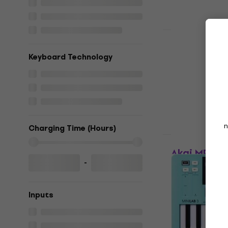
Ny
Basic SE
Akai MPK Mi
Keyboard Technology
Gray Maste
Masterkeyboa
5
/5
1 249 NKr
På lager
n
Charging Time (Hours)
Bare uemballe
Akai MPK Mi
SET Master
-
Masterkeyboa
4,7
/5
Inputs
1 359 NKr
På lager