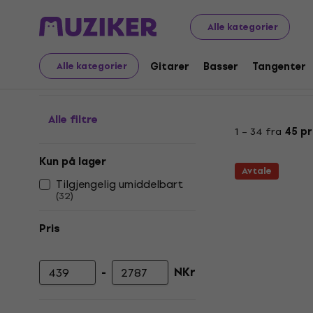
Musikkinstrumenter
Tangenter
MIDI-hovedkeyboards
Alle kategorier
Masterkeyboards med o
Gitarer
Basser
Tangenter
Alle kategorier
Alle filtre
1 – 34 fra
45 p
Kun på lager
Avtale
Tilgjengelig umiddelbart
(
32
)
Pris
-
NKr
Minimumspris
Maksimal pris