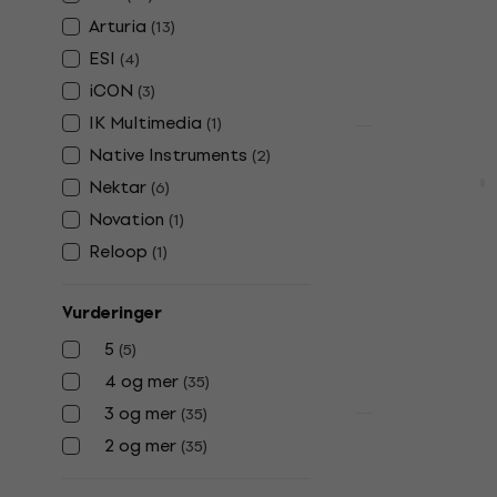
På lager
Arturia
(
13
)
ESI
(
4
)
iCON
(
3
)
IK Multimedia
(
1
)
Avtale
Native Instruments
(
2
)
Akai LPK25 
Nektar
(
6
)
Masterkeyboa
Novation
(
1
)
4,8
/5
Reloop
521 NKr
612 
(
1
)
På lager
Vurderinger
5
(
5
)
4 og mer
(
35
)
3 og mer
(
35
)
2 og mer
(
35
)
Arturia Mi
Masterkey