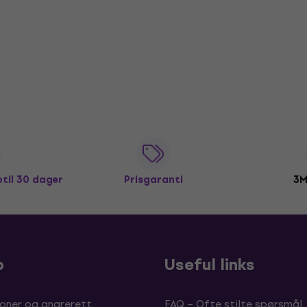
ptil 30 dager
Prisgaranti
3M
p
Useful links
oner og angrerett
FAQ – Ofte stilte spørsmål