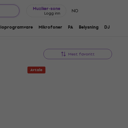
Gavetips
FAQ
Muziker Blogg
Muziker-sone
NO
Logg inn
dioprogramvare
Mikrofoner
PA
Belysning
DJ
Hodet
Mest favoritt
Avtale