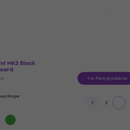
Arturia MicroLab mk3 S
rd
Black Masterkeyboard
Masterkeyboard
4,8
/5
603 NKr
657 NKr
- 8 %
På lager
ni MK3 Black
board
rd
Vis flere produkter
stillinger
2
1