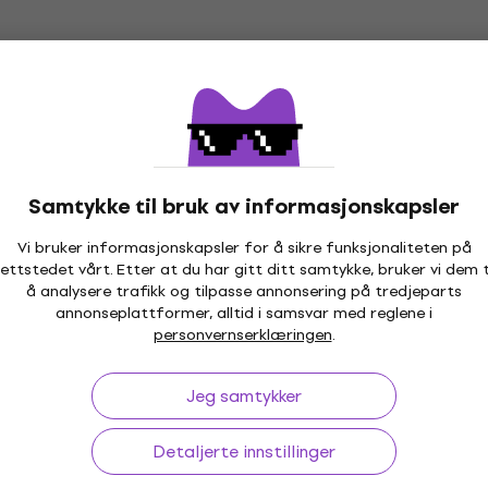
T
Bare uemballert
ni MK4 Basic SET
Akai MPK Mini MK4 Basi
rkeyboard
Black Masterkeyboard
rd
Masterkeyboard
5
/5
Samtykke til bruk av informasjonskapsler
1 249 NKr
På lager
Vi bruker informasjonskapsler for å sikre funksjonaliteten på
ettstedet vårt. Etter at du har gitt ditt samtykke, bruker vi dem t
å analysere trafikk og tilpasse annonsering på tredjeparts
rt
Avtale
annonseplattformer, alltid i samsvar med reglene i
ni PLAY MK3 Basic
Arturia MicroLab mk3 W
personvernserklæringen
.
keyboard
Masterkeyboard (Bare
uemballert)
rd
Jeg samtykker
Masterkeyboard
470 NKr
525,69 NKr
- 11 %
Detaljerte innstillinger
På lager