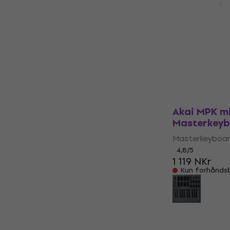
Masterkeyboa
4,8
/5
606 NKr
På lager
Akai MPK mi
Masterkey
Masterkeyboa
4,8
/5
1 119 NKr
Kun forhåndsbe