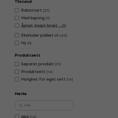
Tilstand
Rabattert
(
27
)
Avtale
Med kupong
(
3
)
Arturia Min
Åpnet, knapt brukt …
(
5
)
Masterkey
Masterkeyboa
Ekskluder pakket ut
(
40
)
4,9
/5
Ny
(
5
)
835 NKr
886
På lager
Produktsett
Separat produkt
(
31
)
Produktsett
(
14
)
Mulighet for eget sett
(
14
)
Avtale
Akai MPK Mi
Merke
Masterkey
Masterkeyboa
5
/5
999 NKr
1 21
Akai
(
14
)