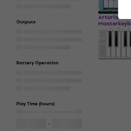
Bare uemballe
Arturia Min
Outputs
Masterkeyb
uemballert)
Masterkeyboa
810 NKr
846
På lager
Battery Operation
ESI Xkey 2
(Bare uemba
Masterkeyboa
1 269 NKr
1 
Play Time (hours)
På lager
-
Akai LPK25 