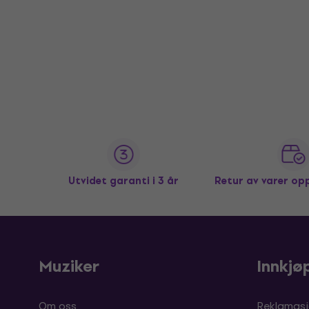
Utvidet garanti i 3 år
Retur av varer op
Muziker
Innkjø
Om oss
Reklamasj