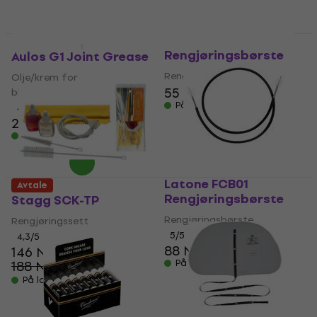
Latone CCB36
Avtale
Rengjøringsbørste
Aulos G1 Joint Grease
Rengjøringsbørste
Olje/krem for
55 NKr
blåseinstrumenter
På lager
4,9
/5
21 NKr
På lager
Latone FCB01
Avtale
Rengjøringsbørste
Stagg SCK-TP
Rengjøringsbørste
Rengjøringssett
5
/5
4,3
/5
88 NKr
146 NKr
På lager
188 NKr
- 22 %
På lager