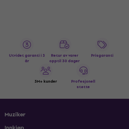
Utvidet garanti i 3
Retur av varer
Prisgaranti
år
opptil 30 dager
3M+ kunder
Profesjonell
støtte
Muziker
Innkjøp