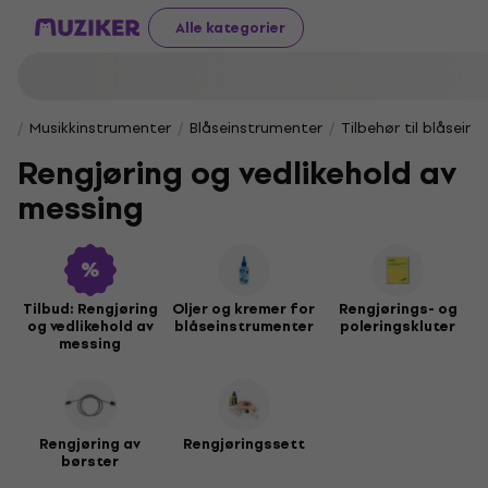
Alle kategorier
Musikkinstrumenter
Blåseinstrumenter
Tilbehør til blåsein
Rengjøring og vedlikehold av
messing
Tilbud: Rengjøring
Oljer og kremer for
Rengjørings- og
og vedlikehold av
blåseinstrumenter
poleringskluter
messing
Rengjøring av
Rengjøringssett
børster