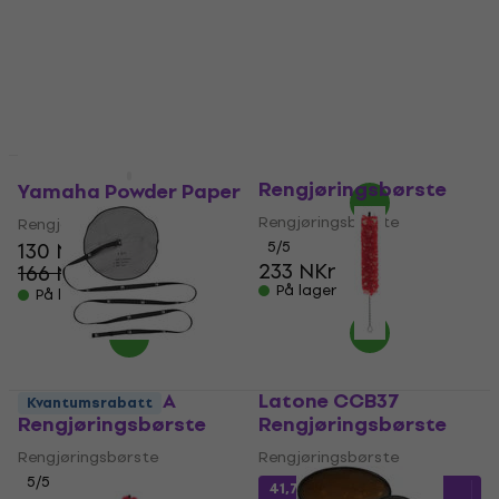
SMA
Rengjøringsbørste
5
/5
Olje/krem for
209 NKr
blåseinstrumenter
På lager
4,3
/5
61,20 NKr
71 NKr
- 14 %
På lager
BG France A30 L
Rengjøringsbørste
Yamaha Powder Paper
Rengjøringsbørste
Rengjøringsklut
130 NKr
5
/5
233 NKr
166 NKr
- 22 %
På lager
På lager
BG France A30 A
Latone CCB37
Kvantumsrabatt
Rengjøringsbørste
Rengjøringsbørste
Rengjøringsbørste
Rengjøringsbørste
5
/5
41,70 NKr
med kode