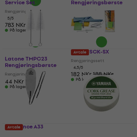
Service Set
Rengjøringsbørste
Rengjøringssett
Rengjøringsbørste
5
/5
5
/5
783 NKr
22,20 NKr
På lager
På lager
Stagg SCK-SX
Avtale
Latone TMPC23
Rengjøringssett
Rengjøringsbørste
4,5
/5
182 NKr
188 NKr
Rengjøringsbørste
På lager
44 NKr
På lager
BG France A33
Avtale
Rengjøringsbørste
Yamaha Cork Grease