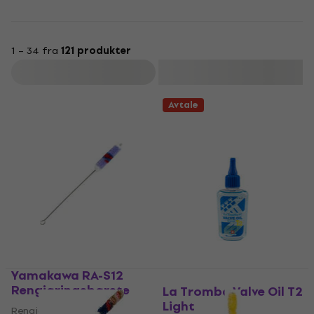
1 – 34 fra
121 produkter
Filter
Avtale
Yamakawa RA-S12
Rengjøringsbørste
La Tromba Valve Oil T2
Light
Rengjøringsbørste