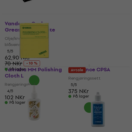
BG France A30
Rengjøringsbørste
Vandoren Cork
Grease Stick White
Rengjøringsbørste
Olje/krem for
4,9
/5
190 NKr
blåseinstrumenter
På lager
5
/5
62,90 NKr
70 NKr
- 10 %
Yamaha MM Polishing
BG France CPSA
På lager
Avtale
Cloth L
Rengjøringssett
Rengjøringsklut
5
/5
375 NKr
4
/5
102 NKr
På lager
På lager