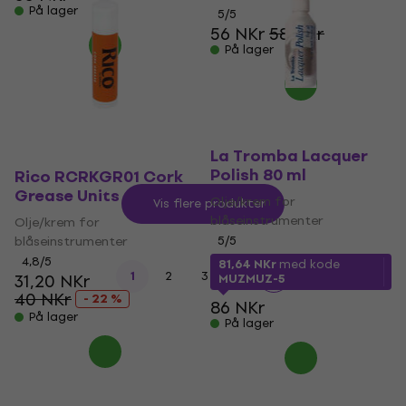
På lager
5
/5
56 NKr
58 NKr
På lager
La Tromba Lacquer
Polish 80 ml
Rico RCRKGR01 Cork
Grease Units
Olje/krem for
Vis flere produkter
blåseinstrumenter
Olje/krem for
blåseinstrumenter
5
/5
4,8
/5
81,64 NKr
med kode
1
2
3
4
31,20 NKr
MUZMUZ-5
40 NKr
- 22 %
86 NKr
På lager
På lager