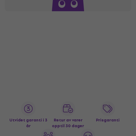
Utvidet garanti i 3
Retur av varer
Prisgaranti
år
opptil 30 dager