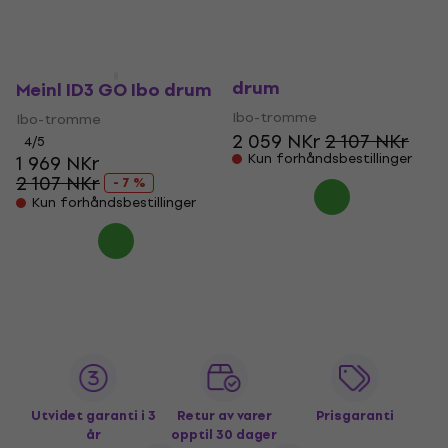
2 107 NKr
På lager
- 7 %
På vei
Meinl ID9 BK WH Ibo
drum
Meinl ID3 GO Ibo drum
Ibo-tromme
Ibo-tromme
2 059 NKr
2 107 NKr
4
/5
Kun forhåndsbestillinger
1 969 NKr
2 107 NKr
- 7 %
Kun forhåndsbestillinger
Utvidet garanti i 3
Retur av varer
Prisgaranti
år
opptil 30 dager