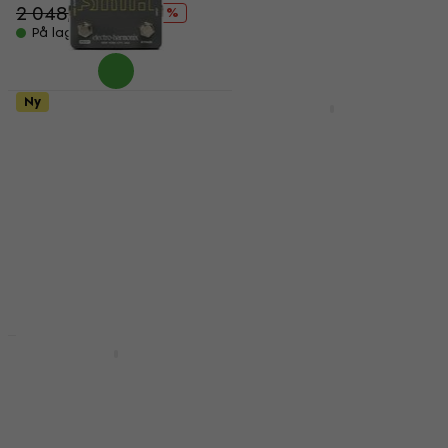
2 048,31 NKr
3 188,79 NKr
- 17 %
- 30 %
På lager
På lager
Ny
Avtale
Electro Harmonix
Source Audio SA 249
Mono Synth
One Series C4 Synth
Gitareffektpedal
Gitareffektpedal
(Som ny)
Gitareffektpedal
Gitareffektpedal
4,8
/5
2 809 NKr
1 119 NKr
3 556 NKr
1 533,51 NKr
- 21 %
- 27 %
På vei
På lager
Avtale
Avtale
Dunlop MXR M310G1
Electro Harmonix
Textures Granular
Synth9 Synthesizer
Synth Engine
Machine
Gitareffektpedal
Gitareffektpedal