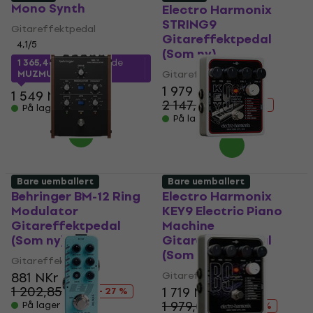
Mono Synth
Electro Harmonix
STRING9
Gitareffektpedal
Gitareffektpedal
4,1
/5
(Som ny)
1 365,46 NKr
med kode
MUZMUZ-10
Gitareffektpedal
1 979 NKr
1 549 NKr
2 147,31 NKr
- 8 %
På lager
På lager
Bare uemballert
Bare uemballert
Behringer BM-12 Ring
Electro Harmonix
Modulator
KEY9 Electric Piano
Gitareffektpedal
Machine
(Som ny)
Gitareffektpedal
(Som ny)
Gitareffektpedal
881 NKr
Gitareffektpedal
1 202,85 NKr
1 719 NKr
- 27 %
1 979,01 NKr
På lager
- 13 %