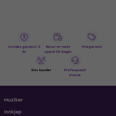
Utvidet garanti i 3
Retur av varer
Prisgaranti
år
opptil 30 dager
3M+ kunder
Profesjonell
støtte
Muziker
Innkjøp