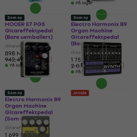
På lager
Som ny
Som ny
MOOER E7 PGS
Electro Harmonix B9
Gitareffektpedal
Organ Machine
(Bare uemballert)
Gitareffektpedal
(Bare uemballert)
Gitareffektpedal
898 NKr
Gitareffektpedal
942,48 NKr
1 759 NKr
- 5 %
2 048,31 NKr
På lager
- 14 %
På lager
Som ny
Avtale
Electro Harmonix B9
Electro Harmonix
Organ Machine
Micro Synthesizer
Gitareffektpedal
Gitareffektpedal
(Som ny)
(Som ny)
Gitareffektpedal
Gitareffektpedal
1 699 NKr
2 239 NKr