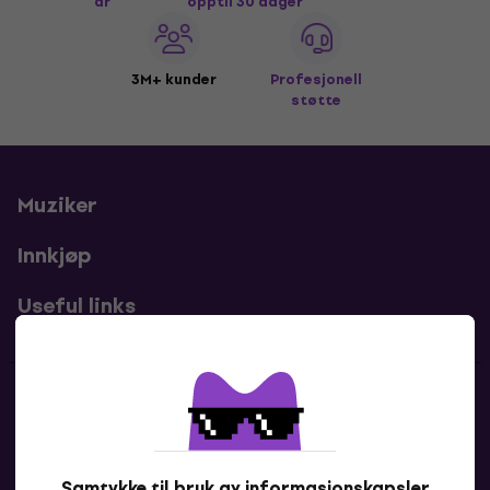
år
opptil 30 dager
3M+ kunder
Profesjonell
støtte
Muziker
Innkjøp
Useful links
Kontakter
Kontakt oss
Samtykke til bruk av informasjonskapsler