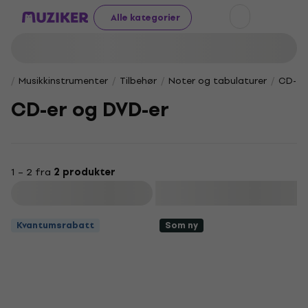
Alle kategorier
Musikkinstrumenter
Tilbehør
Noter og tabulaturer
CD-er
CD-er og DVD-er
1 – 2 fra
2 produkter
Filter
Kvantumsrabatt
Som ny