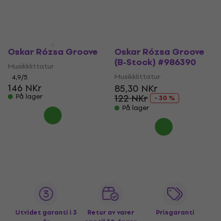
Oskar Rózsa Groove
Oskar Rózsa Groove
(B-Stock) #986390
Musikklittatur
Musikklittatur
4,9
/5
146 NKr
85,30 NKr
På lager
122 NKr
- 30 %
På lager
Utvidet garanti i 3
Retur av varer
Prisgaranti