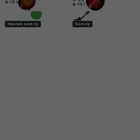
På lager
På lager
Nesten som ny
Som ny
SX SMF840 Cherry
Stagg M50E Red
Sunburst Mandolin
Sunburst Mandolin
(Som ny)
(Som ny)
Mandolin
Mandolin
2 419 NKr
962 NKr
4 483,71 NKr
1 127,61 NKr
- 46 %
- 15 %
På lager
På lager
Stagg M50E Red
Stagg M20 Violin
Sunburst Mandolin
Burst Mandolin (Som
(Nesten som ny)
ny)
Mandolin
Mandolin
863 NKr
802 NKr
814,77 NKr
1 137 NKr
På lager
- 24 %