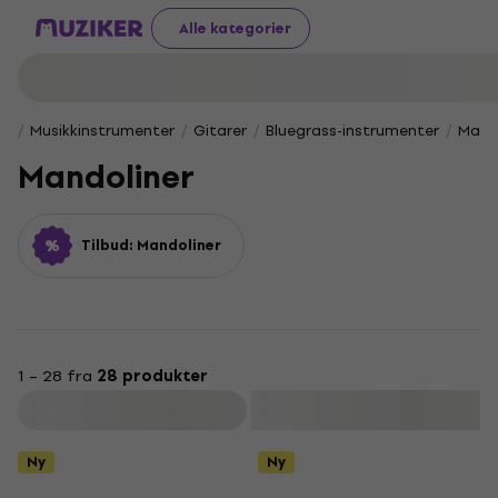
Alle kategorier
Musikkinstrumenter
Gitarer
Bluegrass-instrumenter
Mand
Mandoliner
Tilbud: Mandoliner
1 – 28 fra
28 produkter
Filter
Ny
Ny