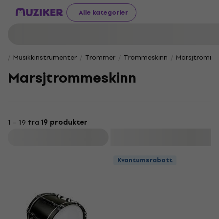
Alle kategorier
Musikkinstrumenter
Trommer
Trommeskinn
Marsjtromme
Marsjtrommeskinn
1 – 19 fra
19 produkter
Filter
Kvantumsrabatt