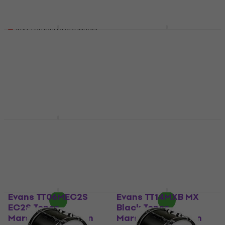
1 069 NKr
3,5
/5
1 439 NKr
Kun forhåndsbestillinger
Kun forhåndsbestillinger
Evans TT13MEC2S
Evans TT14MEC2S
EC2S Tenor
EC2S Tenor
Marsjtrommeskinn
Marsjtrommeskinn
Marsjtrommeskinn
Marsjtrommeskinn
395 NKr
423 NKr
Ikke på lager
Ikke på lager
Evans SB14MSB
Evans BD30MX1W 30''
System Blue™
MX1 Marching Bass
Marsjtrommeskinn
White
Marsjtrommeskinn
Marsjtrommeskinn
1 349 NKr
1 769 NKr
På lager hos leverandøren
Kun forhåndsbestillinger
Evans TT06MEC2S
Evans TT14MXB MX
EC2S Tenor
Black Tenor
Marsjtrommeskinn
Marsjtrommeskinn