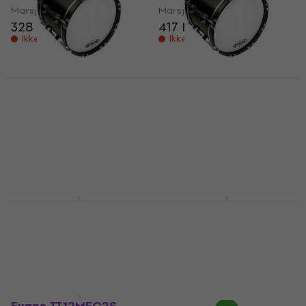
Marsjtrommeskinn
Marsjtrommeskinn
328 NKr
417 NKr
Ikke på lager
Ikke på lager
Evans BD30MS1W 30''
Evans BD32MS1W 32''
MS1 Marching Bass
MS1 Marching Bass
White
White
Marsjtrommeskinn
Marsjtrommeskinn
1 219 NKr
1 329 NKr
Kun forhåndsbestillinger
Kun forhåndsbestillinger
Evans TT10MEC2S
Evans PB-SB1B Pipe
EC2S Tenor
Band Standard
Marsjtrommeskinn
Marsjtrommeskinn
Marsjtrommeskinn
Marsjtrommeskinn
356 NKr
979 NKr
Ikke på lager
På lager hos leverandøren