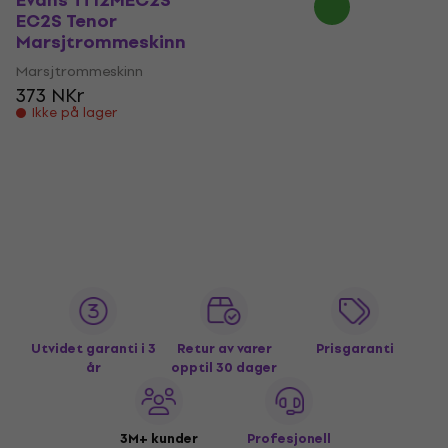
Evans TT12MEC2S
EC2S Tenor
Marsjtrommeskinn
Marsjtrommeskinn
373 NKr
Ikke på lager
Utvidet garanti i 3
Retur av varer
Prisgaranti
år
opptil 30 dager
3M+ kunder
Profesjonell