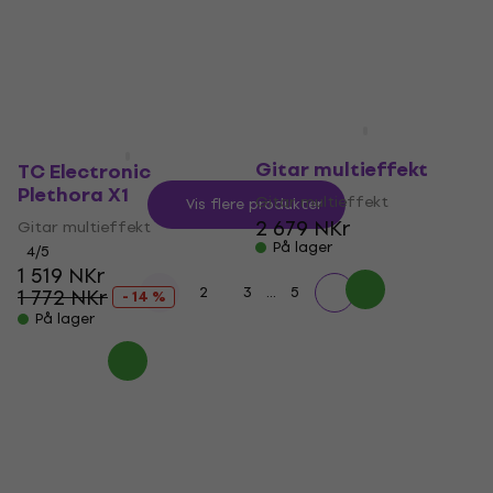
På lager
På lager
MOOER GE200 PLUS LI
Gitar multieffekt
TC Electronic
Plethora X1
Gitar multieffekt
Vis flere produkter
2 679 NKr
Gitar multieffekt
På lager
4
/5
1 519 NKr
...
1
2
3
5
1 772 NKr
- 14 %
På lager