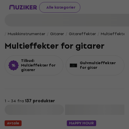
Alle kategorier
Musikkinstrumenter
Gitarer
Gitareffekter
Multieffekter 
Multieffekter for gitarer
Tilbud:
Gulvmultieffekter
Multieffekter for
for gitar
gitarer
1 – 34 fra
137 produkter
Filter
Avtale
HAPPY HOUR