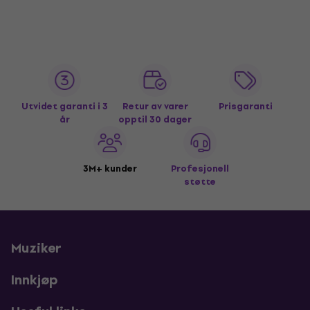
Utvidet garanti i 3
Retur av varer
Prisgaranti
år
opptil 30 dager
3M+ kunder
Profesjonell
støtte
Muziker
Innkjøp