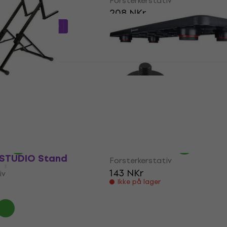
iv
Forsterkerstativ
208 NKr
På lager
 kode
MUZMUZ-10
tt
AS100
IsoAcoustics STAGE-1-
tativ (Som ny)
Forsterkerstativ (Som n
iv
Forsterkerstativ
,33 NKr
807 NKr
1 092,96 NKr
- 39 %
- 26
På lager
Blackstar SA-2
 STUDIO Stand
Forsterkerstativ
143 NKr
iv
Ikke på lager