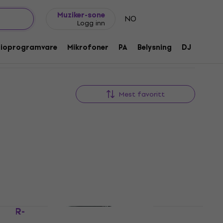
Gavetips
FAQ
Muziker Blogg
Muziker-sone
NO
Logg inn
dioprogramvare
Mikrofoner
PA
Belysning
DJ
Hodet
Mest favoritt
Avtale
-GTR-