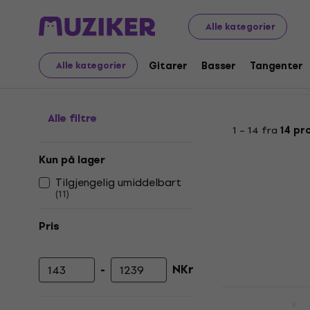
Musikkinstrumenter
Gitarer
Gitarkombinasjoner
Fo
Alle kategorier
Forsterkerstativ
Gitarer
Basser
Tangenter
Alle kategorier
Alle filtre
1 – 14 fra
14 pr
Kun på lager
Tilgjengelig umiddelbart
(
11
)
Pris
-
NKr
Minimumspris
Maksimal pris
Soundking 