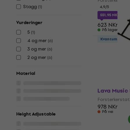
Forsterkerstat
Stagg
(
1
)
4,9
/5
551,95 NKr
med
Vurderinger
623 NKr
På lager
5
(
1
)
Kvantumsraba
4 og mer
(
6
)
Platinum G
3 og mer
(
6
)
Forsterkers
2 og mer
(
6
)
Forsterkerstat
284 NKr
462
Material
På lager
Lava Music
Forsterkerstat
978 NKr
På vei
Height Adjustable