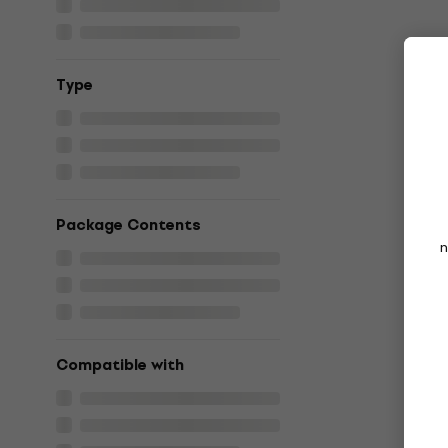
Тype
Package Contents
n
Compatible with