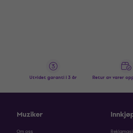
Utvidet garanti i 3 år
Retur av varer op
Muziker
Innkjø
Om oss
Reklamasj