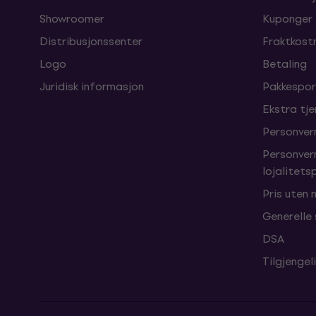
Showroomer
Kuponger
Distribusjonssenter
Fraktkost
Logo
Betaling
Juridisk informasjon
Pakkespor
Ekstra tj
Personver
Personver
lojalitet
Pris uten
Generelle
DSA
Tilgjengel