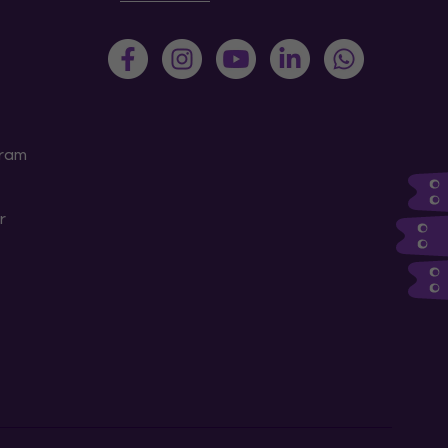
gram
r