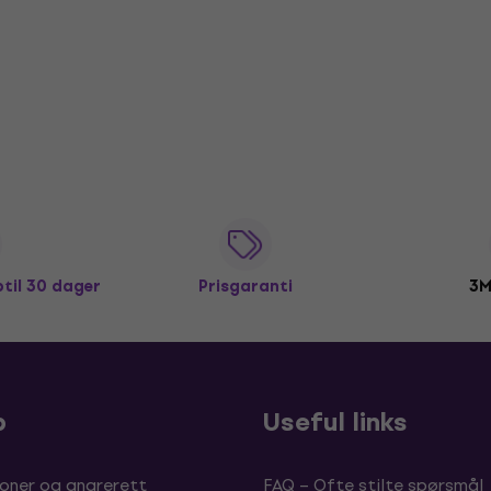
ptil 30 dager
Prisgaranti
3M
p
Useful links
oner og angrerett
FAQ – Ofte stilte spørsmål