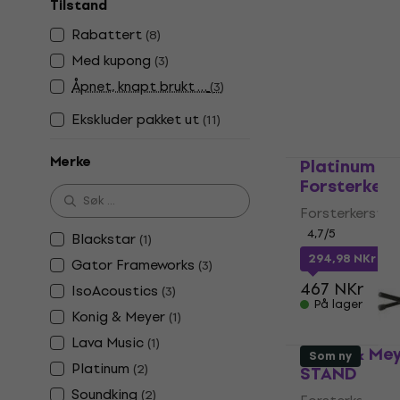
Tilstand
Forsterkerstat
4,6
/5
Rabattert
(
8
)
255 NKr
Med kupong
(
3
)
På lager
Åpnet, knapt brukt …
(
3
)
Ekskluder pakket ut
(
11
)
Merke
Platinum G
Forsterkers
Forsterkerstat
4,7
/5
Blackstar
(
1
)
294,98 NKr
me
Gator Frameworks
(
3
)
467 NKr
IsoAcoustics
(
3
)
På lager
Konig & Meyer
(
1
)
Lava Music
(
1
)
Konig & Me
Som ny
Platinum
(
2
)
STAND
Soundking
(
2
)