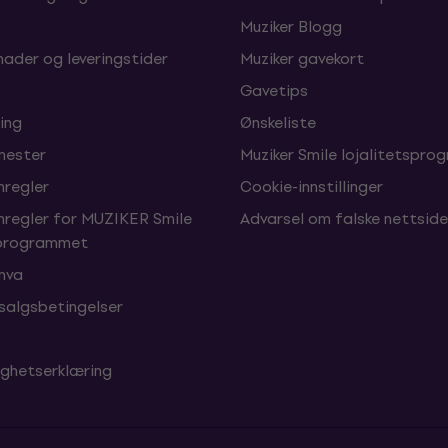
Muziker Blogg
nader og leveringstider
Muziker gavekort
Gavetips
ing
Ønskeliste
enester
Muziker Smile lojalitetspro
nregler
Cookie-innstillinger
nregler for MUZIKER Smile
Advarsel om falske nettside
sprogrammet
 mva
 salgsbetingelser
ighetserklæring