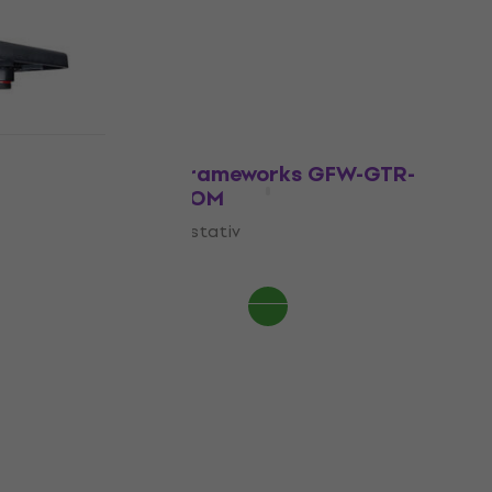
Forsterkerstativ
215 NKr
252,45 NKr
- 15 %
På lager
COMBO
Gator Frameworks GFW-GTR-
y)
AMP-BOOM
Forsterkerstativ
454 NKr
 %
På vei