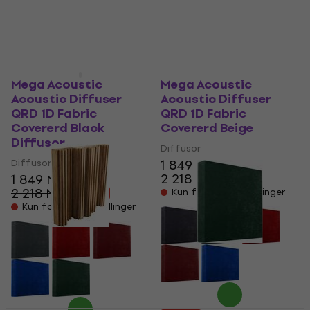
Avtale
Mega Acoustic
Mega Acoustic
Acoustic Diffuser
Acoustic Diffuser
QRD 1D Fabric
QRD 1D Fabric
Covererd Black
Covererd Beige
Diffusor
Diffusor
Diffusor
1 849 NKr
2 218 NKr
1 849 NKr
- 17 %
2 218 NKr
Kun forhåndsbestillinger
- 17 %
Kun forhåndsbestillinger