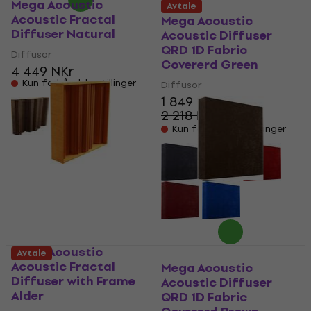
Mega Acoustic
Avtale
Acoustic Fractal
Mega Acoustic
Diffuser Natural
Acoustic Diffuser
QRD 1D Fabric
Diffusor
Covererd Green
4 449 NKr
Kun forhåndsbestillinger
Diffusor
1 849 NKr
2 218 NKr
- 17 %
Kun forhåndsbestillinger
Mega Acoustic
Avtale
Acoustic Fractal
Mega Acoustic
Diffuser with Frame
Acoustic Diffuser
Alder
QRD 1D Fabric