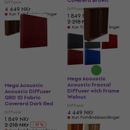
Covererd Brown
Diffusor
4 449 NKr
Diffusor
Kun forhåndsbestillinger
1 849 NKr
2 218 NKr
- 17 %
Kun forhåndsbestillinger
Mega Acoustic
Acoustic Fractal
Mega Acoustic
Diffuser with Frame
Acoustic Diffuser
Walnut
QRD 1D Fabric
Covererd Dark Red
Diffusor
4 449 NKr
Diffusor
Kun forhåndsbestillinger
1 849 NKr
2 218 NKr
- 17 %