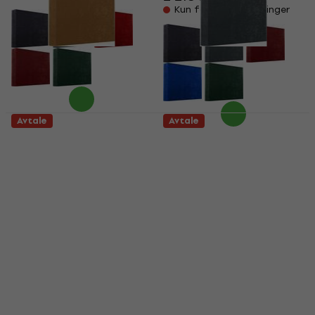
Kun forhåndsbestillinger
Avtale
Avtale
Mega Acoustic
Mega Acoustic
Acoustic Diffuser
Acoustic Diffuser
QRD 1D Fabric
QRD 1D Fabric
Covererd Light Brown
Covererd Gray
Diffusor
Diffusor
1 849 NKr
1 849 NKr
2 218 NKr
2 218 NKr
- 17 %
- 17 %
Kun forhåndsbestillinger
Kun forhåndsbestillinger