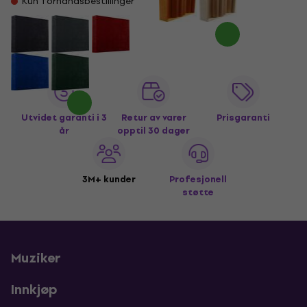
Kun forhåndsbestillinger
Utvidet garanti i 3
Retur av varer
Prisgaranti
år
opptil 30 dager
3M+ kunder
Profesjonell
støtte
Muziker
Innkjøp