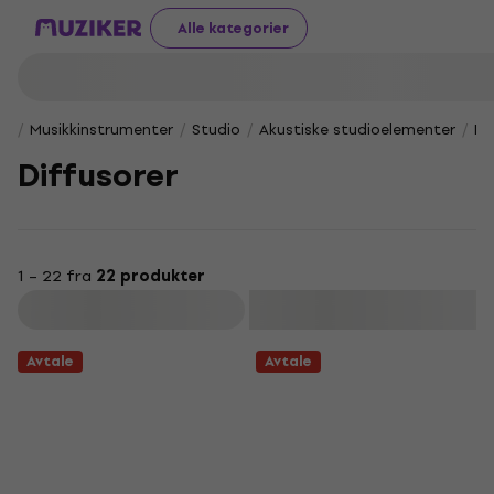
Alle kategorier
Musikkinstrumenter
Studio
Akustiske studioelementer
Di
Diffusorer
1 – 22 fra
22 produkter
Filter
Avtale
Avtale