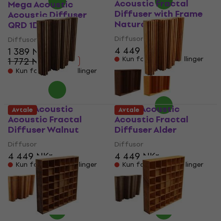
Acoustic Fractal
Mega Acoustic
Diffuser with Frame
Acoustic Diffuser
Natural
QRD 1D Alder
Diffusor
Diffusor
4 449 NKr
1 389 NKr
Kun forhåndsbestillinger
1 772 NKr
- 22 %
Kun forhåndsbestillinger
Mega Acoustic
Mega Acoustic
Avtale
Avtale
Acoustic Fractal
Acoustic Fractal
Diffuser Walnut
Diffuser Alder
Diffusor
Diffusor
4 449 NKr
4 449 NKr
Kun forhåndsbestillinger
Kun forhåndsbestillinger