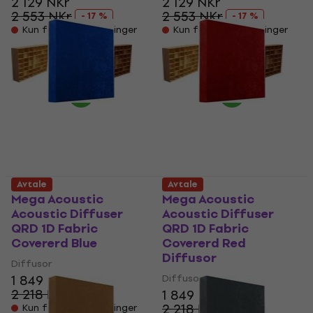
2 129 NKr
2 129 NKr
2 553 NKr
2 553 NKr
- 17 %
- 17 %
Kun forhåndsbestillinger
Kun forhåndsbestillinger
Avtale
Avtale
Mega Acoustic
Mega Acoustic
Acoustic Diffuser
Acoustic Diffuser
QRD 1D Fabric
QRD 1D Fabric
Covererd Blue
Covererd Red
Diffusor
Diffusor
1 849 NKr
Diffusor
2 218 NKr
1 849 NKr
- 17 %
2 218 NKr
Kun forhåndsbestillinger
- 17 %