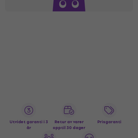
Utvidet garanti i 3
Retur av varer
Prisgaranti
år
opptil 30 dager