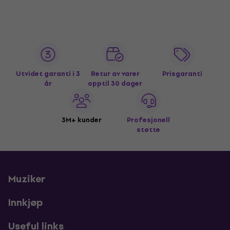
Utvidet garanti i 3
Retur av varer
Prisgaranti
år
opptil 30 dager
3M+ kunder
Profesjonell
støtte
Muziker
Innkjøp
Useful links