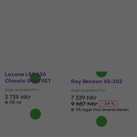
Avtale
Victory VSS Student 01
Latone LSS 630
Sopransaksofon
Classic Gold
(Nesten som ny)
Sopransaksofon
Sopransaksofon
3 439 NKr
3 667 NKr
3 099 NKr
- 6 %
3 851,10 NKr
På vei
- 20 %
På lager
Latone LSS 630
Classic Gold SET
Roy Benson SS-302
Sopransaksofon
Sopransaksofon
3 739 NKr
7 339 NKr
På vei
9 687 NKr
- 24 %
På lager hos leverandøren