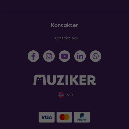
Kontakter
Kontakt oss
NO