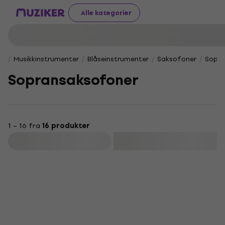
Alle kategorier
Musikkinstrumenter
Blåseinstrumenter
Saksofoner
Sopra
Sopransaksofoner
1 – 16 fra
16 produkter
Filter