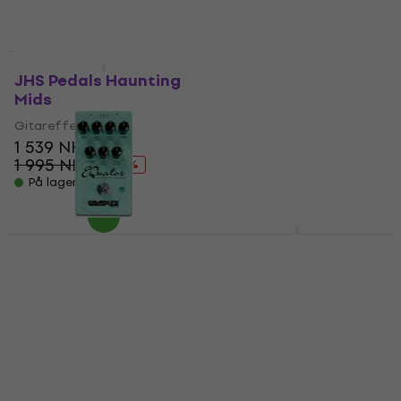
På lager
Som ny
JHS Pedals Haunting
Revoltage Zen Guitar
Mids
EQ Gitareffekt (Som
ny)
Gitareffekt
1 539 NKr
Gitareffekt
1 995 NKr
207 NKr
- 23 %
275,22 NKr
På lager
- 25 %
På lager
Lichtlaerm Audio
Aesahaettr SET
Wampler EQuator
Gitareffekt (Som ny)
Gitareffekt
Gitareffekt
5
/5
1 959 NKr
1 569 NKr
På lager
2 085,93 NKr
- 25 %
På lager