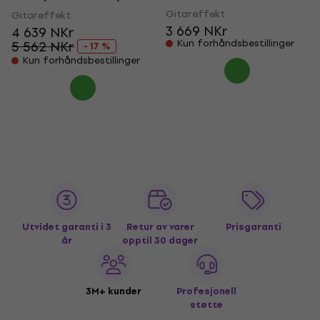
Gitareffekt
Gitareffekt
3 669 NKr
4 639 NKr
Kun forhåndsbestillinger
5 562 NKr
- 17 %
Kun forhåndsbestillinger
Utvidet garanti i 3
Retur av varer
Prisgaranti
år
opptil 30 dager
3M+ kunder
Profesjonell
støtte